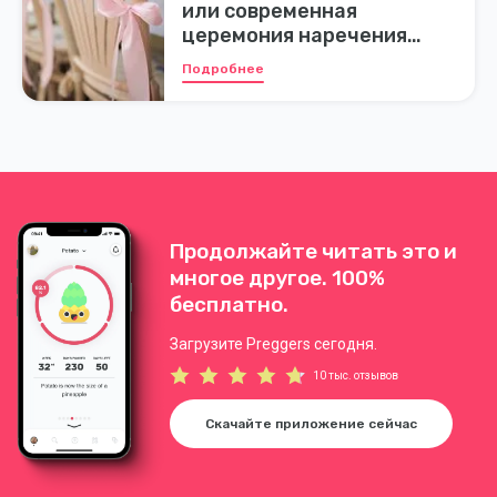
или современная
церемония наречения
имени?
Подробнее
Продолжайте читать это и
многое другое. 100%
бесплатно.
Загрузите Preggers сегодня.
10 тыс. отзывов
Скачайте приложение сейчас