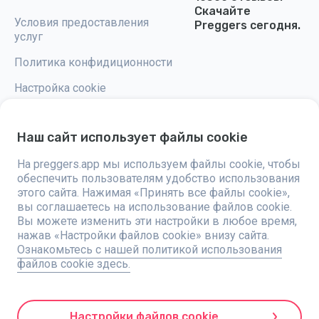
Скачайте
Условия предоставления
Preggers сегодня.
услуг
Политика конфидиционности
Настройка cookie
Наш сайт использует файлы cookie
На preggers.app мы используем файлы cookie, чтобы
Preggers — это приложение, разработанное шведской компанией
обеспечить пользователям удобство использования
Stroller AB в 2017 году, направленное на упрощение родительства для
будущих и новоиспеченных родителей по всему миру. Благодаря
этого сайта. Нажимая «Принять все файлы cookie»,
разнообразной команде и сотрудничеству с экспертами, были
вы соглашаетесь на использование файлов cookie.
разработаны удобные в использовании приложения, которыми
Вы можете изменить эти настройки в любое время,
пользуются более двух миллионов человек. Preggers предлагает
уникальный 3D-опыт, предоставляя персонализированные
нажав «Настройки файлов cookie» внизу сайта.
обновления, советы и инструменты для каждого этапа беременности.
Ознакомьтесь с нашей политикой использования
Приложение также поддерживает новоиспеченных родителей
файлов cookie здесь.
практическими советами по уходу за новорожденными.
Придерживаясь инклюзивности, Preggers поддерживает различные
типы семей. С миллионами скачиваний в 203 странах и лучшими
рейтингами на 180 рынках, Preggers является надежным ресурсом.
Компания Stroller AB стремится к инновациям и расширяет свои
Настройки файлов cookie
предложения для удовлетворения растущих потребностей родителей.