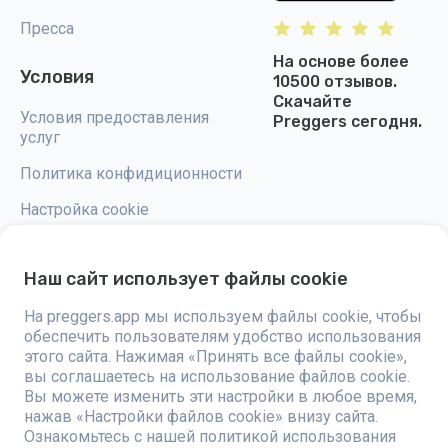
Пресса
На основе более
Условия
10500 отзывов.
Скачайте
Условия предоставления
Preggers сегодня.
услуг
Политика конфидиционности
Настройка cookie
Наш сайт использует файлы cookie
На preggers.app мы используем файлы cookie, чтобы
Preggers — это приложение, разработанное шведской компанией
обеспечить пользователям удобство использования
Stroller AB в 2017 году, направленное на упрощение родительства для
будущих и новоиспеченных родителей по всему миру. Благодаря
этого сайта. Нажимая «Принять все файлы cookie»,
разнообразной команде и сотрудничеству с экспертами, были
вы соглашаетесь на использование файлов cookie.
разработаны удобные в использовании приложения, которыми
Вы можете изменить эти настройки в любое время,
пользуются более двух миллионов человек. Preggers предлагает
уникальный 3D-опыт, предоставляя персонализированные
нажав «Настройки файлов cookie» внизу сайта.
обновления, советы и инструменты для каждого этапа беременности.
Ознакомьтесь с нашей политикой использования
Приложение также поддерживает новоиспеченных родителей