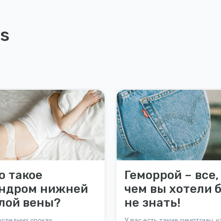
s
о такое
Геморрой – все,
ндром нижней
чем вы хотели 
лой вены?
не знать!
оследних сроках
У вас есть такие симптомы, к