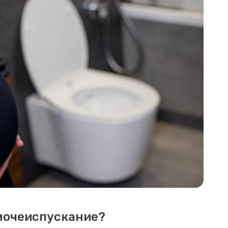
мочеиспускание?