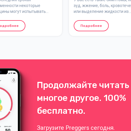
менности некоторые
зуд, жжение, боль, кровотеч
ины могут испытывать
или выделение жидкости из
вокружение в положении
прямой кишки...? Геморрой –
 на спине. Это происходит,
распространенное состояние
одробнее
Подробнее
а вес растущей матки
беременных, а также у женщ
ливает крупную вену –
после рождения ребенка (ка
юю полую вену. Женщина
будто других проблем при
т испытывать
беременности недостаточно)
вокружение, которое быстро
Геморрой может доставлять
одит, если она ложится на
дискомфорт, но он редко бы
й бок.
опасным и обычно проходит 
по себе через некоторое вре
после родов.
Продолжайте читать 
многое другое. 100%
бесплатно.
Загрузите Preggers сегодня.