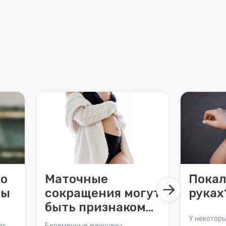
 о
Маточные
Покал
бы
сокращения могут
руках
быть признаком
инфекции
У некотор
ак
Беременные женщины