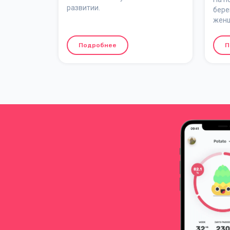
развитии.
бере
женщ
голо
лежа
Подробнее
П
когд
сдав
нижн
може
голо
прох
левы