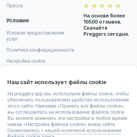
Пресса
На основе более
Условия
10500 отзывов.
Скачайте
Условия предоставления
Preggers сегодня.
услуг
Политика конфидиционности
Настройка cookie
Наш сайт использует файлы cookie
На preggers.app мы используем файлы cookie, чтобы
Preggers — это приложение, разработанное шведской компанией
обеспечить пользователям удобство использования
Stroller AB в 2017 году, направленное на упрощение родительства для
будущих и новоиспеченных родителей по всему миру. Благодаря
этого сайта. Нажимая «Принять все файлы cookie»,
разнообразной команде и сотрудничеству с экспертами, были
вы соглашаетесь на использование файлов cookie.
разработаны удобные в использовании приложения, которыми
Вы можете изменить эти настройки в любое время,
пользуются более двух миллионов человек. Preggers предлагает
уникальный 3D-опыт, предоставляя персонализированные
нажав «Настройки файлов cookie» внизу сайта.
обновления, советы и инструменты для каждого этапа беременности.
Ознакомьтесь с нашей политикой использования
Приложение также поддерживает новоиспеченных родителей
файлов cookie здесь.
практическими советами по уходу за новорожденными.