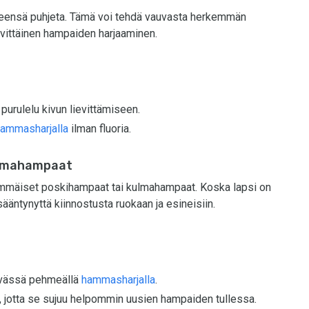
leensä puhjeta. Tämä voi tehdä vauvasta herkemmän
ivittäinen hampaiden harjaaminen.
 purulelu kivun lievittämiseen.
ammasharjalla
ilman fluoria.
ulmahampaat
immäiset poskihampaat tai kulmahampaat. Koska lapsi on
ääntynyttä kiinnostusta ruokaan ja esineisiin.
ivässä pehmeällä
hammasharjalla
.
, jotta se sujuu helpommin uusien hampaiden tullessa.