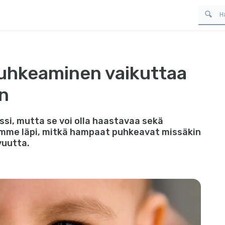
uhkeaminen vaikuttaa
in
ssi, mutta se voi olla haastavaa sekä
ymme läpi, mitkä hampaat puhkeavat missäkin
vuutta.