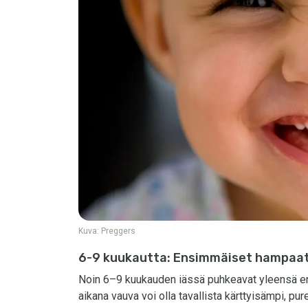
Kuva:
Preggers
6-9 kuukautta: Ensimmäiset hampaa
Noin 6–9 kuukauden iässä puhkeavat yleensä e
aikana vauva voi olla tavallista kärttyisämpi, pur