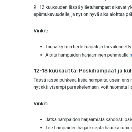
9–12 kuukauden iässä yläetuhampaat alkavat y
epämukavuudelle, ja nyt on hyvä aika aloittaa pä
Vinkit:
Tarjoa kylmiä hedelmäpaloja tai viilennetty
Aloita hampaiden harjaaminen pehmeällä
h
12-18 kuukautta: Poskihampaat ja k
Tässä iässä puhkeaa lisää hampaita, usein ens
nyt aktiivisempi pureskelemaan, voit huomata lis
Vinkit:
Jatka hampaiden harjaamista kahdesti pä
Tee hampaiden harjauksesta hauska rutiini