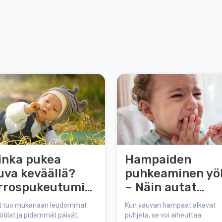
inka pukea
Hampaiden
uva keväällä?
puhkeaminen yöl
rrospukeutumis
– Näin autat
as taaperoille
vauvaasi
t tuo mukanaan leudommat
Kun vauvan hampaat alkavat
nukkumaan
tilat ja pidemmät päivät,
puhjeta, se voi aiheuttaa