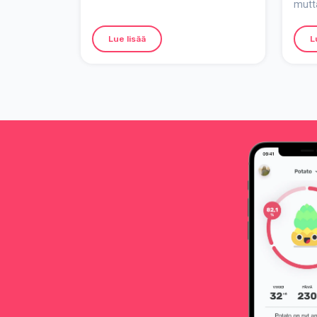
mutta
Tai sitten koko ruokailu saattaa
vauv
tuntua sinusta työläältä ja
Kerr
sotkuiselta. Jatka siinä tapauksessa
Lue lisää
L
pitää
lukemista! Tulet toivottavasti
suoja
huomaamaan, että se ei ole niin
lämm
vaikeaa ja että ruokailu tulee
vaih
todennäköisesti helpottumaan,
mutta että voit samalla tehdä paljon
luodaksesi hyvän pohjan
tulevaisuudelle.