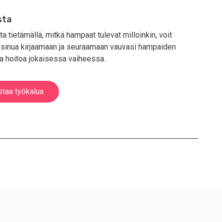
sta
tietämällä, mitkä hampaat tulevat milloinkin, voit
inua kirjaamaan ja seuraamaan vauvasi hampaiden
sta hoitoa jokaisessa vaiheessa.
staa työkalua