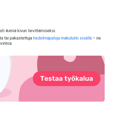
sti ikeniä kivun lievittämiseksi.
a tai pakastettuja
hedelmäpaloja makututin sisällä
– ne
avintoa.