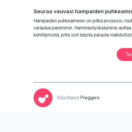
Seuraa vauvasi hampaiden puhkeami
Hampaiden puhkeaminen on pitkä prosessi, mutta 
varautua paremmin. Hammastyökalumme auttaa s
kehittymistä, jotta voit tarjota parasta mahdolli
Te
Kirjoittanut
Preggers