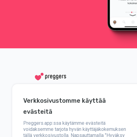
Sosiaalinen media
Apua
Verkkosivustomme käyttää
Instagram
Ota meihin yht
evästeitä
Facebook
Preggers.app:ssa käytämme evästeitä
Tietoja
voidaksemme tarjota hyvän käyttäjäkokemuksen
tällä verkkosivustolla. Napsauttamalla "Hyväksy