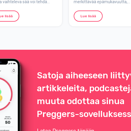
 vaihteleva sää voi tehdä
merkittävää epämukavuutta,
paremmin
an pukemisesta haastavaa.
erityisesti yöllä, kun kipu tuntuu
ospukeutuminen on paras tapa
voimakkaammin. Tässä muut
ue lisää
Lue lisää
 lapsesi mukavana ja
vinkki, joilla voit helpottaa oireit
ttuna sekä kylmältä että
auttaa pikkuistasi nukkumaan
öltä. Näin puet vauvasi kevään
paremmin.
televaan säähän!
Satoja aiheeseen liitty
artikkeleita, podcastej
muuta odottaa sinua
Preggers-sovelluksess