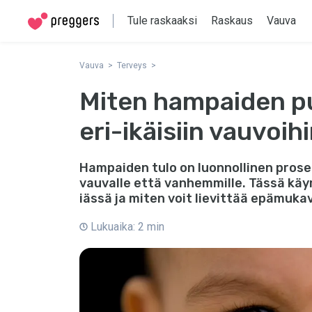
Tule raskaaksi
Raskaus
Vauva
Vauva
Terveys
Miten hampaiden p
eri-ikäisiin vauvoih
Hampaiden tulo on luonnollinen prose
vauvalle että vanhemmille. Tässä kä
iässä ja miten voit lievittää epämuka
Lukuaika: 2 min