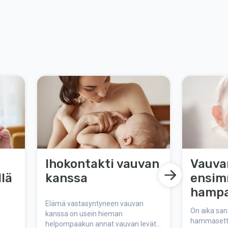
Ihokontakti vauvan
Vauva
lä
kanssa
ensim
hampa
Elämä vastasyntyneen vauvan
mitä s
On aika san
kanssa on usein hieman
tietää
hammasettom
helpompaakun annat vauvan levätä