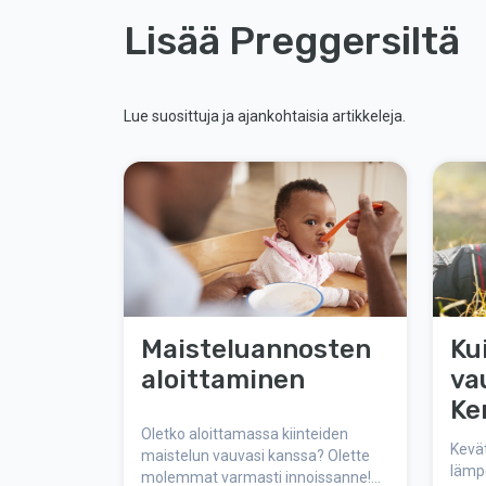
Lisää Preggersiltä
Lue suosittuja ja ajankohtaisia artikkeleja.
Maisteluannosten
Ku
aloittaminen
va
Ke
Oletko aloittamassa kiinteiden
op
Kevä
maistelun vauvasi kanssa? Olette
lämpö
molemmat varmasti innoissanne!