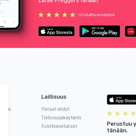
Lataa Preggers tänään.
10 tuhatta arvostelua
Laillisuus
eyttä
Yleiset ehdot
Tietosuojakäytäntö
Perustuu y
Evästeasetukset
tänään.