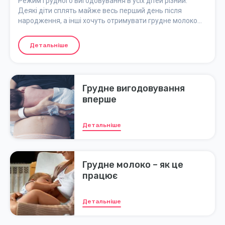
Режим грудного вигодовування в усіх дітей різний.
Деякі діти сплять майже весь перший день після
народження, а інші хочуть отримувати грудне молоко
відразу і часто. Незважаючи на те, що в пріоритеті
дитина, обов'язково спіть, коли з'являється така
Детальніше
можливість, добре харчуйтеся і не забувайте пити
достатню кількість рідини.
Грудне вигодовування
вперше
Детальніше
Грудне молоко – як це
працює
Детальніше