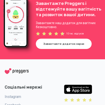
Завантажте Preggers і
відстежуйте вашу вагітність
та розвиток вашої дитини.
Завантажте наш додаток для вагітних
безкоштовно.
10 тис. відгуків
Завантажте додаток зараз
Соціальні мережі
Instagram