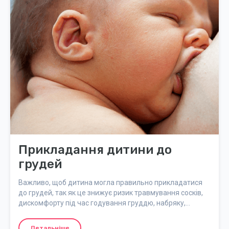
Прикладання дитини до
грудей
Важливо, щоб дитина могла правильно прикладатися
до грудей, так як це знижує ризик травмування сосків,
дискомфорту під час годування груддю, набряку,
недостатньої кількості молока та повільного набору
ваги у дитини.
Детальніше