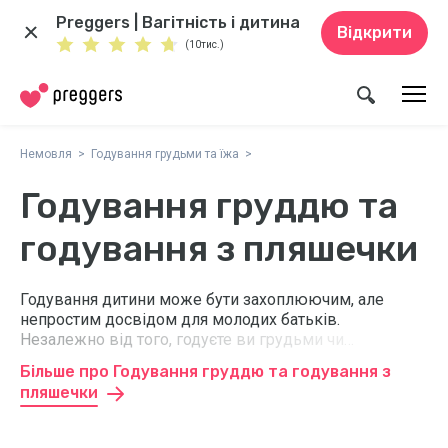
Preggers | Вагітність і дитина
Відкрити
(10тис.)
Немовля
Годування грудьми та їжа
Годування груддю та
годування з пляшечки
Годування дитини може бути захоплюючим, але
непростим досвідом для молодих батьків.
Незалежно від того, годуєте ви грудьми чи
використовуєте пляшечку, важливо робити те, що
Більше про Годування груддю та годування з
вважаєте правильним для обох батьків і дитини. Тут
пляшечки
ви можете знайти поради щодо грудного
вигодовування та годування з пляшечки, які
допоможуть вам пережити цей хвилюючий час.