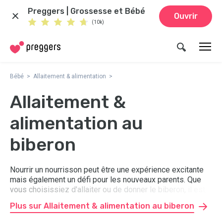
Preggers | Grossesse et Bébé
Ouvrir
(10k)
Bébé
Allaitement & alimentation
Allaitement &
alimentation au
biberon
Nourrir un nourrisson peut être une expérience excitante
mais également un défi pour les nouveaux parents. Que
vous choisissiez d'allaiter ou de donner le biberon, il est
important de faire ce qui semble juste pour les parents et
Plus sur Allaitement & alimentation au biberon
le bébé. Ici, vous trouverez des conseils et astuces pour
l'allaitement et l'alimentation au biberon afin de vous aider