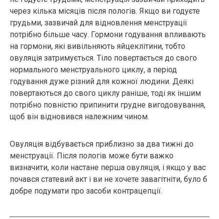
через кілька місяців після пологів. Якщо ви годуєте
грудьми, зазвичай для відновлення менструації
потрібно більше часу. Гормони годування впливають
на гормони, які вивільняють яйцеклітини, тобто
овуляція затримується. Тіло повертається до свого
нормального менструального циклу, а період
годування дуже різний для кожної людини. Деякі
повертаються до свого циклу раніше, тоді як іншим
потрібно повністю припинити грудне вигодовування,
щоб він відновився належним чином.
Овуляція відбувається приблизно за два тижні до
менструації. Після пологів може бути важко
визначити, коли настане перша овуляція, і якщо у вас
почався статевий акт і ви не хочете завагітніти, було б
добре подумати про засоби контрацепції.