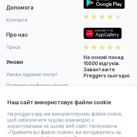
Допомога
Контакти
Про нас
Преса
На основі понад
Умови
10500 відгуків.
Завантажте
Умови надання послуг
Preggers сьогодні.
Політика конфідинційності
Налаштування cookie
Наш сайт використовує файли cookie
На preggers.app ми використовуємо файли cookie,
щоб забезпечити чудову взаємодію з
користувачами на цьому веб-сайті. Натискаючи
Preggers — це додаток, створений шведською компанією Stroller AB у
«Прийняти всі файли cookie», ви погоджуєтесь на
2017 році, спрямований на полегшення батьківства для майбутніх та