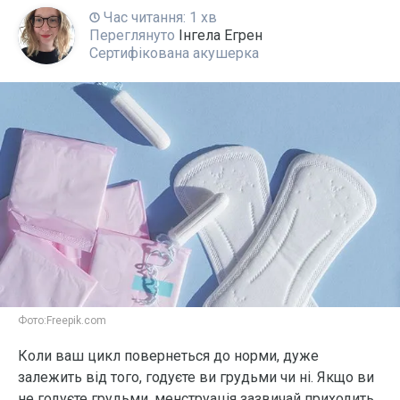
Час читання: 1 хв
Переглянуто
Інгела Егрен
Сертифікована акушерка
Фото:
Freepik.com
Коли ваш цикл повернеться до норми, дуже
залежить від того, годуєте ви грудьми чи ні. Якщо ви
не годуєте грудьми, менструація зазвичай приходить