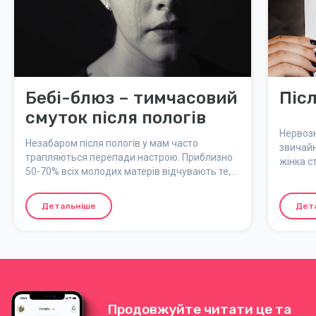
Бебі-блюз – тимчасовий
Піс
смуток після пологів
Нервозн
Незабаром після пологів у мам часто
звичайн
трапляються перепади настрою. Приблизно
жінка с
50-70% всіх молодих матерів відчувають те,
після по
що зазвичай називають "бебі-блюз" або
"материнський блюз".
Детальніше
Дет
Продовжуйте читати це та