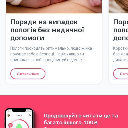
Поради на випадок
Пор
пологів без медичної
поло
допомоги
доп
Пологи проходять оптимально, якщо жінка
Коротки
почуває себе в безпеці. Навіть якщо ти
без мед
опинилася в небезпеці, імітуй відчуття
дихати,
безпеки в тілі - це допоможе розслабитися.
Детальніше
Дет
Продовжуйте читати це та
багато іншого. 100%