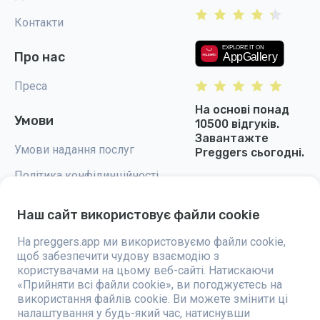
Контакти
Про нас
Преса
На основі понад
Умови
10500 відгуків.
Завантажте
Умови надання послуг
Preggers сьогодні.
Політика конфідинційності
Налаштування cookie
Наш сайт використовує файли cookie
На preggers.app ми використовуємо файли cookie,
щоб забезпечити чудову взаємодію з
користувачами на цьому веб-сайті. Натискаючи
Preggers — це додаток, створений шведською компанією Stroller AB у
«Прийняти всі файли cookie», ви погоджуєтесь на
2017 році, спрямований на полегшення батьківства для майбутніх та
використання файлів cookie. Ви можете змінити ці
новоспечених батьків у всьому світі. Завдяки різноманітній команді
налаштування у будь-який час, натиснувши
та співпраці з експертами, були розроблені зручні у використанні