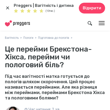
Preggers | Вагітність і дитина
Відкрити
(10тис.)
Вагітність
Пологи
Підготовка до пологів
Це перейми Брекстона-
Хікса, перейми чи
пологовий біль?
Під час вагітності матка готується до
пологів шляхом скорочення. Цей процес
називається переймами. Але яка різниця
між переймами, переймами Брекстона Хікса
та пологовими болями?
Час читання: 2 хв