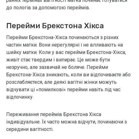
ранніх термінах вагітності матка починає готуватися
до пологів за допомогою переймів.
Перейми Брекстона Хікса
Перейми Брекстона-Хікса починаються з різних
частин матки. Вони нерегулярні і не впливають на
шийку матки. Коли у вас перейми Брекстона-Хікса,
живіт стає твердим і випирає. Це може бути
незручно, але зазвичай не боляче. Перейми
Брекстона-Хікса зникають, коли ви відпочиваєте або
розслабляєтеся, але деякі вагітні жінки можуть
відчувати ці «помилкові» перейми навіть під час
відпочинку.
Переживання переймів Брекстона Хікса
індивідуальне. Їх часто можна відчути, починаючи з
середини вагітності.