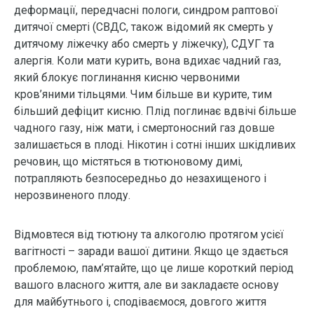
деформації, передчасні пологи, синдром раптової
дитячої смерті (СВДС, також відомий як смерть у
дитячому ліжечку або смерть у ліжечку), СДУГ та
алергія. Коли мати курить, вона вдихає чадний газ,
який блокує поглинання кисню червоними
кров’яними тільцями. Чим більше ви курите, тим
більший дефіцит кисню. Плід поглинає вдвічі більше
чадного газу, ніж мати, і смертоносний газ довше
залишається в плоді. Нікотин і сотні інших шкідливих
речовин, що містяться в тютюновому димі,
потрапляють безпосередньо до незахищеного і
нерозвиненого плоду.
Відмовтеся від тютюну та алкоголю протягом усієї
вагітності – заради вашої дитини. Якщо це здається
проблемою, пам’ятайте, що це лише короткий період
вашого власного життя, але ви закладаєте основу
для майбутнього і, сподіваємося, довгого життя