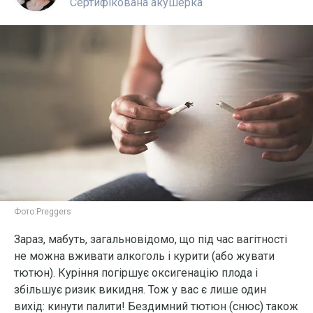
Сертифікована акушерка
Фото:
Preggers
Зараз, мабуть, загальновідомо, що під час вагітності
не можна вживати алкоголь і курити (або жувати
тютюн). Куріння погіршує оксигенацію плода і
збільшує ризик викидня. Тож у вас є лише один
вихід: кинути палити! Бездимний тютюн (снюс) також