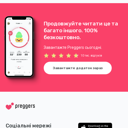
кислоту.
Продовжуйте читати це та
багато іншого. 100%
безкоштовно.
Завантажте Preggers сьогодні.
10 тис. відгуків
Завантажте додаток зараз
Соціальні мережі