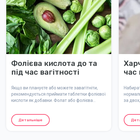
Фолієва кислота до та
Харч
під час вагітності
час 
Якщо ви плануєте або можете завагітніти,
Набират
рекомендується приймати таблетки фолієвої
нормаль
кислоти як добавки. Фолат або фолієва
за двох
кислота необхідна для нормального
двох». 
розвитку плоду під час вагітності. Якщо під
підходи
час вагітності у вас низький рівень фолієвої
провини
Детальніше
Дет
кислоти в крові, у вас підвищений ризик
народження дитини з дефектом спинного
мозку. Тут ви дізнаєтеся більше про фолієву