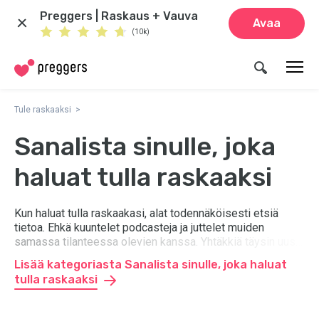
Preggers | Raskaus + Vauva
Avaa
(10k)
Tule raskaaksi
Sanalista sinulle, joka
haluat tulla raskaaksi
Kun haluat tulla raskaakasi, alat todennäköisesti etsiä
tietoa. Ehkä kuuntelet podcasteja ja juttelet muiden
samassa tilanteessa olevien kanssa. Yhtäkkiä täysin uusi
käsitteiden ja sanojen maailma avautuu, ja kieleen tuntuu
Lisää kategoriasta Sanalista sinulle, joka haluat
ilmaantuvan täysin uusia sanoja. Autamme sinua pysymään
tulla raskaaksi
kärryillä. Täältä löydät tärkeät sanat sisältävän sanalistan,
kun haluat tulla raskaaksi.