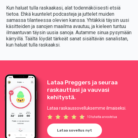
Kun haluat tulla raskaakasi, alat todennäköisesti etsiä
tietoa. Ehkä kuuntelet podcasteja ja juttelet muiden
samassa tilanteessa olevien kanssa. Yhtäkkiä täysin uusi
käsitteiden ja sanojen maailma avautuu, ja kieleen tuntuu
ilmaantuvan täysin uusia sanoja. Autamme sinua pysymään
kärryillä. Täältä löydät tärkeät sanat sisältävän sanalistan,
kun haluat tulla raskaaksi.
Lataa Preggers ja seuraa
raskauttasi ja vauvasi
kehitystä.
Lataa raskaussovelluksemme ilmaiseksi.
10 tuhatta arvostelua
Lataa sovellus nyt