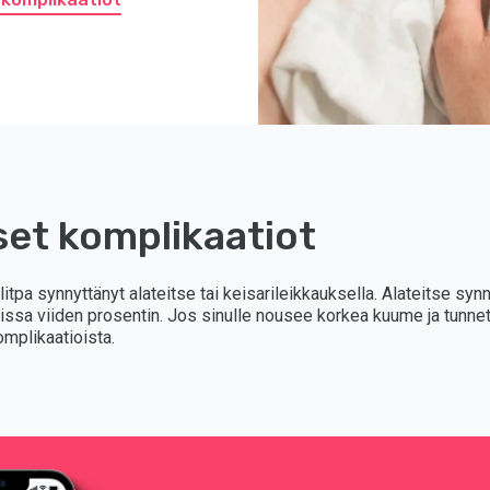
set komplikaatiot
litpa synnyttänyt alateitse tai keisarileikkauksella. Alateitse syn
issa viiden prosentin. Jos sinulle nousee korkea kuume ja tunnet i
omplikaatioista.