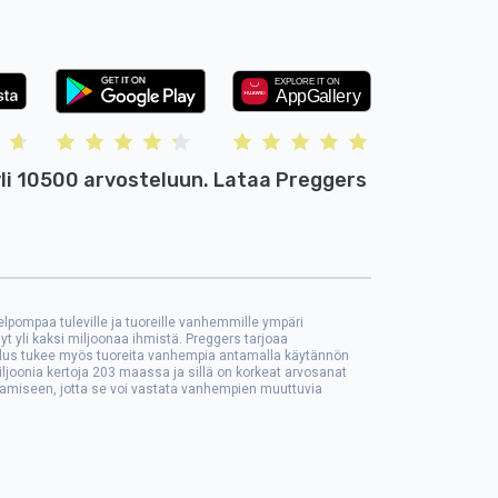
li 10500 arvosteluun. Lataa Preggers
lpompaa tuleville ja tuoreille vanhemmille ympäri
yt yli kaksi miljoonaa ihmistä. Preggers tarjoaa
vellus tukee myös tuoreita vanhempia antamalla käytännön
ljoonia kertoja 203 maassa ja sillä on korkeat arvosanat
ntamiseen, jotta se voi vastata vanhempien muuttuvia