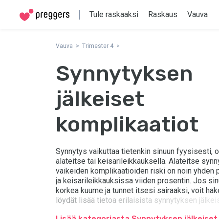
Tule raskaaksi
Raskaus
Vauva
Vauva
Trimester 4
Synnytyksen
jälkeiset
komplikaatiot
Synnytys vaikuttaa tietenkin sinuun fyysisesti, o
alateitse tai keisarileikkauksella. Alateitse synny
vaikeiden komplikaatioiden riski on noin yhden 
ja keisarileikkauksissa viiden prosentin. Jos si
korkea kuume ja tunnet itsesi sairaaksi, voit hak
löydät lisää tietoa erilaisista synnytyksen jälkei
komplikaatioista.
Lisää kategoriasta Synnytyksen jälkeiset