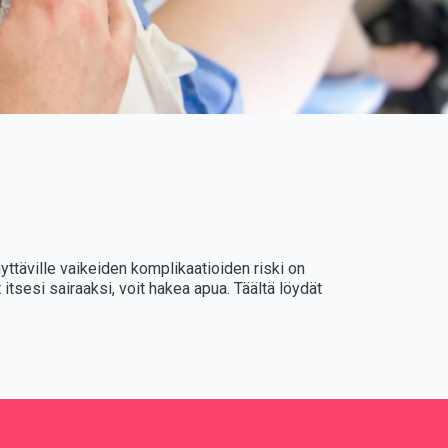
HOL
ESP
KIIN
UKR
VEN
nyttäville vaikeiden komplikaatioiden riski on
tsesi sairaaksi, voit hakea apua. Täältä löydät