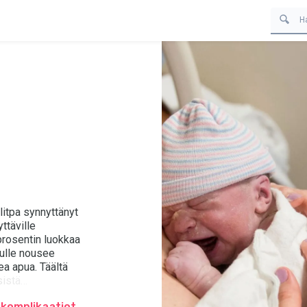
litpa synnyttänyt
ttäville
prosentin luokkaa
nulle nousee
ea apua. Täältä
sistä
 komplikaatiot