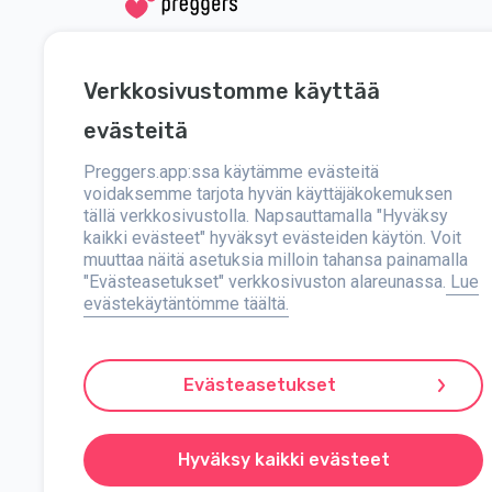
Sosiaalinen media
Apua
Verkkosivustomme käyttää
Instagram
Ota meihin yht
evästeitä
Facebook
Preggers.app:ssa käytämme evästeitä
Tietoja
voidaksemme tarjota hyvän käyttäjäkokemuksen
tällä verkkosivustolla. Napsauttamalla "Hyväksy
Lehdistö
kaikki evästeet" hyväksyt evästeiden käytön. Voit
muuttaa näitä asetuksia milloin tahansa painamalla
"Evästeasetukset" verkkosivuston alareunassa.
Lue
evästekäytäntömme täältä.
Preggers on sovellus, jonka on kehittänyt ruotsalainen Stro
maailmaa. Monipuolinen tiimi ja asiantuntijayhteistyö ovat m
ainutlaatuisen 3D-kokemuksen, jossa voi saada päivityksiä,
neuvoja vastasyntyneiden hoidosta. Preggers arvostaa monim
Evästeasetukset
sekä suuri suosio 180 markkinoilla. Preggers on luotettava 
tarpeita.
Preggers on rekisteröity tavaramerkki Stroller AB:lle, osoite
Hyväksy kaikki evästeet
© 2017-2025 Stroller AB.