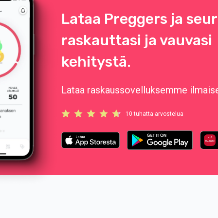
Lataa Preggers ja seu
raskauttasi ja vauvasi
kehitystä.
Lataa raskaussovelluksemme ilmaise
10 tuhatta arvostelua