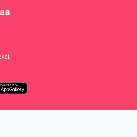
raa
ksi.