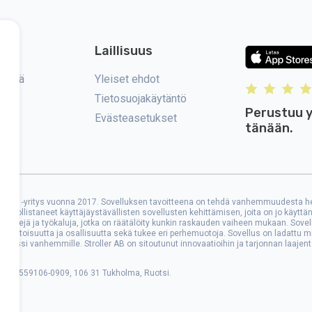
Laillisuus
eyttä
Yleiset ehdot
Tietosuojakäytäntö
Perustuu y
Evästeasetukset
tänään.
ller AB -yritys vuonna 2017. Sovelluksen tavoitteena on tehdä vanhemmuudesta he
ahdollistaneet käyttäjäystävällisten sovellusten kehittämisen, joita on jo käyttän
 vinkkejä ja työkaluja, jotka on räätälöity kunkin raskauden vaiheen mukaan. So
uotoisuutta ja osallisuutta sekä tukee eri perhemuotoja. Sovellus on ladattu mi
resurssi vanhemmille. Stroller AB on sitoutunut innovaatioihin ja tarjonnan laaje
 Kivra: 559106-0909, 106 31 Tukholma, Ruotsi.