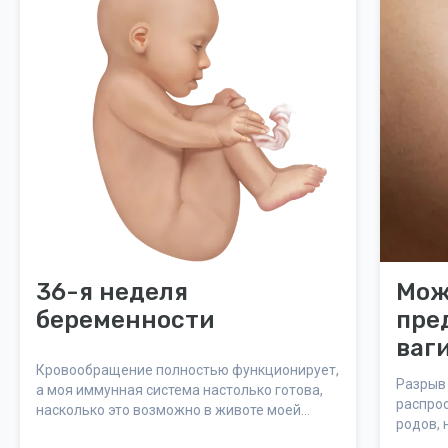
36-я неделя
Мож
беременности
пре
ваг
Кровообращение полностью функционирует,
во 
Разрыв
а моя иммунная система настолько готова,
распро
насколько это возможно в животе моей
родов, 
матери.
Вот как