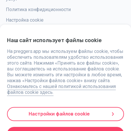
Политика конфидиционности
Настройка cookie
Наш сайт использует файлы cookie
На preggers.app мы используем файлы cookie, чтобы
Preggers — это приложение, разработанное шведской компанией
обеспечить пользователям удобство использования
Stroller AB в 2017 году, направленное на упрощение родительства для
будущих и новоиспеченных родителей по всему миру. Благодаря
этого сайта. Нажимая «Принять все файлы cookie»,
разнообразной команде и сотрудничеству с экспертами, были
вы соглашаетесь на использование файлов cookie.
разработаны удобные в использовании приложения, которыми
Вы можете изменить эти настройки в любое время,
пользуются более двух миллионов человек. Preggers предлагает
уникальный 3D-опыт, предоставляя персонализированные
нажав «Настройки файлов cookie» внизу сайта.
обновления, советы и инструменты для каждого этапа беременности.
Ознакомьтесь с нашей политикой использования
Приложение также поддерживает новоиспеченных родителей
файлов cookie здесь.
практическими советами по уходу за новорожденными.
Придерживаясь инклюзивности, Preggers поддерживает различные
типы семей. С миллионами скачиваний в 203 странах и лучшими
рейтингами на 180 рынках, Preggers является надежным ресурсом.
Компания Stroller AB стремится к инновациям и расширяет свои
Настройки файлов cookie
предложения для удовлетворения растущих потребностей родителей.
Preggers является зарегистрированной торговой маркой Stroller AB с
адресом Kivra: 559106-0909, 106 31 Stockholm, Sweden.