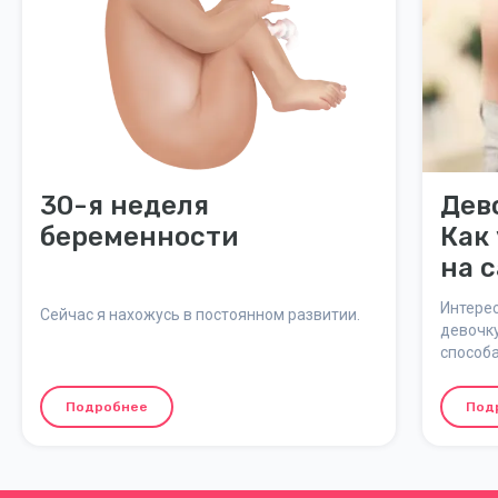
30-я неделя
Дев
беременности
Как
на с
гов
Интерес
Сейчас я нахожусь в постоянном развитии.
девочк
способа
и прив
предска
Подробнее
Под
береме