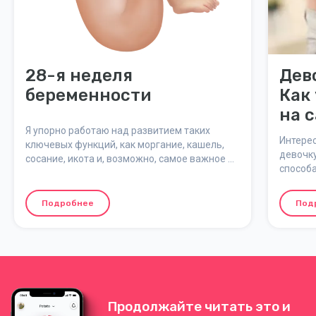
28-я неделя
Дев
беременности
Как
на с
Я упорно работаю над развитием таких
гов
Интерес
ключевых функций, как моргание, кашель,
девочк
сосание, икота и, возможно, самое важное –
способа
дыхание.
и прив
предска
Подробнее
Под
береме
Продолжайте читать это и