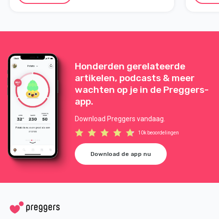
Honderden gerelateerde
artikelen, podcasts & meer
wachten op je in de Preggers-
app.
Download Preggers vandaag.
10k beoordelingen
Download de app nu