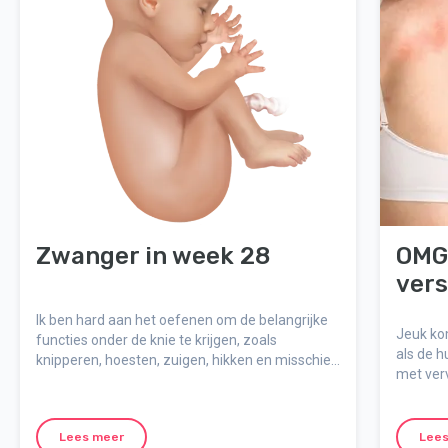
Zwanger in week 28
OMG,
vers
Ik ben hard aan het oefenen om de belangrijke
Jeuk ko
functies onder de knie te krijgen, zoals
als de h
knipperen, hoesten, zuigen, hikken en misschien
met ver
wel het belangrijkst: ademhalen.
je je hui
Lees meer
Lees