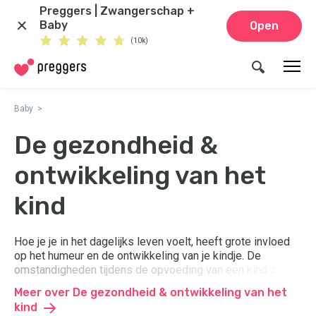
Preggers | Zwangerschap +
Baby
Open
(10k)
Baby
De gezondheid &
ontwikkeling van het
kind
Hoe je je in het dagelijks leven voelt, heeft grote invloed
op het humeur en de ontwikkeling van je kindje. De
omstandigheden tijdens de opvoeding van een kind zijn
van groot belang voor zowel de mentale als de fysieke
Meer over De gezondheid & ontwikkeling van het
gezondheid. Hier kun je lezen wat de gezondheid en
kind
ontwikkeling van jonge kinderen beïnvloedt, en wat dit