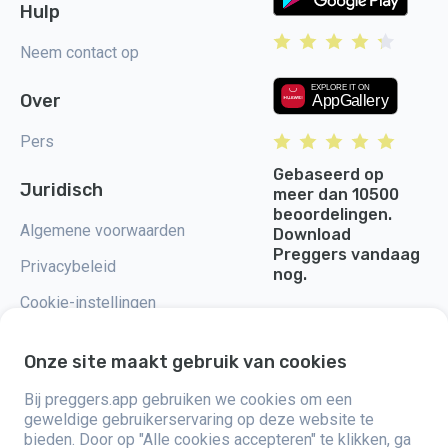
Hulp
Neem contact op
Over
Pers
Gebaseerd op
Juridisch
meer dan 10500
beoordelingen.
Algemene voorwaarden
Download
Preggers vandaag
Privacybeleid
nog.
Cookie-instellingen
Onze site maakt gebruik van cookies
Bij preggers.app gebruiken we cookies om een
Preggers, opgericht door het Zweedse app-studio Stroller AB in 2017,
geweldige gebruikerservaring op deze website te
heeft als doel het ouderschap te vereenvoudigen voor aanstaande en
bieden. Door op "Alle cookies accepteren" te klikken, ga
nieuwe ouders wereldwijd. Met een divers team en samenwerkingen met