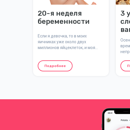
20-я неделя
3 
беременности
сл
ва
Если я девочка, то в моих
ос
Осен
яичниках уже около двух
врем
миллионов яйцеклеток, и моя
непр
матка полностью развита.
Сего
осен
Подробнее
П
день
Одев
небо
найд
одеж
подх