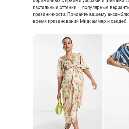
беременных с яркими узорами и цветами. 
пастельные оттенки — популярные вариант
праздничности. Придайте вашему ансамблю
время празднований Мидсаммер и свадеб.