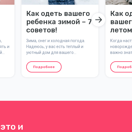
Как одеть вашего
Как о
ребенка зимой – 7
вашег
советов!
летом
для т
,
Зима, снег и холодная погода.
Когда наст
ять и
Надеюсь, у вас есть теплый и
новорожде
й
уютный дом для вашего
важно знат
и
новорожденного, но как одеть
одевать их
й —
ребенка, когда пора идти на
комфортно
Подробнее
Подроб
н.
зимние прогулки? Вот наши
от жары. В
семи
лучшие советы по выбору
поделимся
подходящей одежды для вашего
советами 
ребенка зимой.
ребенка л
подходящую
корректир
соответств
это и