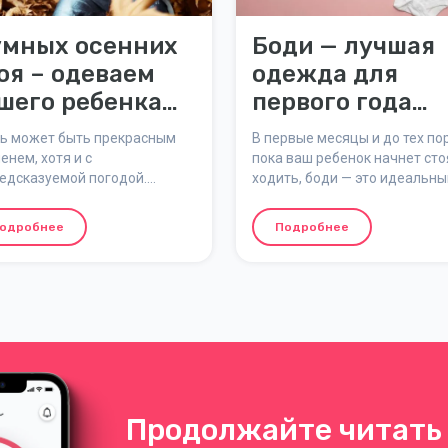
умных осенних
Боди — лучшая
оя – одеваем
одежда для
шего ребенка
первого года
енью
жизни ребенка
ь может быть прекрасным
В первые месяцы и до тех пор
енем, хотя и с
пока ваш ребенок начнет сто
едсказуемой погодой.
ходить, боди — это идеальны
дня солнце и приятное
наряд для ребенка. Простой 
нее тепло, а на следующий
практичный, милый и удобны
одробнее
Подробнее
 дождь, прохлада и холод.
боди невероятно универсале
ать ребенка осенью – это
Здесь вы узнаете больше о в
льшой вызов. Здесь вы
любимом предмете одежды
ете советы о 3 умных слоях
номер один.
ды, которые хорошо
одят для осеннего сезона.
Продолжайте читать 