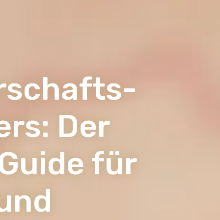
schafts-
rs: Der
Guide für
und