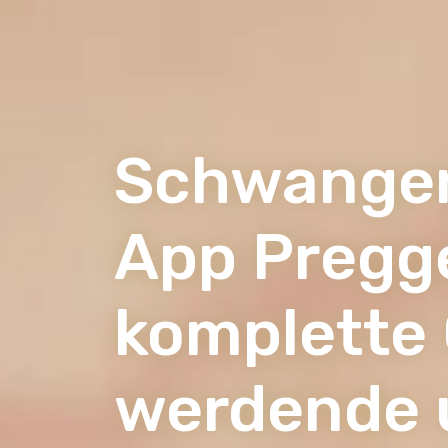
Schwanger
App Pregge
komplette 
werdende 