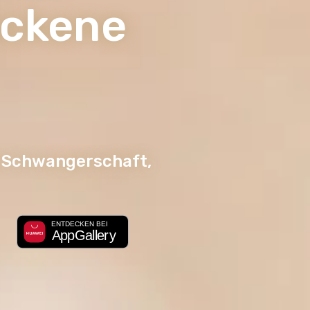
ackene
r Schwangerschaft,