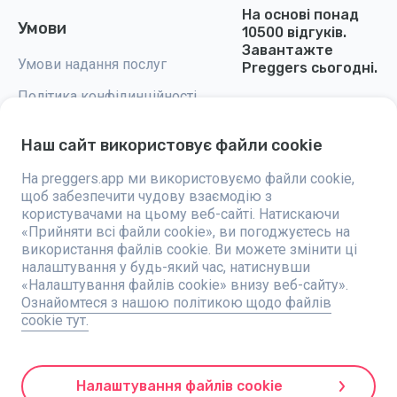
На основі понад
Умови
10500 відгуків.
Завантажте
Умови надання послуг
Preggers сьогодні.
Політика конфідинційності
Налаштування cookie
Наш сайт використовує файли cookie
На preggers.app ми використовуємо файли cookie,
щоб забезпечити чудову взаємодію з
користувачами на цьому веб-сайті. Натискаючи
Preggers — це додаток, створений шведською компанією Stroller AB у
«Прийняти всі файли cookie», ви погоджуєтесь на
2017 році, спрямований на полегшення батьківства для майбутніх та
використання файлів cookie. Ви можете змінити ці
новоспечених батьків у всьому світі. Завдяки різноманітній команді
налаштування у будь-який час, натиснувши
та співпраці з експертами, були розроблені зручні у використанні
додатки, якими користуються понад два мільйони людей. Preggers
«Налаштування файлів cookie» внизу веб-сайту».
пропонує унікальний 3D-досвід, надаючи персоналізовані оновлення,
Ознайомтеся з нашою політикою щодо файлів
поради та інструменти для кожного етапу вагітності. Додаток також
cookie тут.
підтримує новоспечених батьків практичними порадами щодо
догляду за новонародженими. Завдяки інклюзивності Preggers
підтримує різні типи сімей. З мільйонами завантажень у 203 країнах і
найкращими рейтингами на 180 ринках, Preggers є надійним
ресурсом. Компанія Stroller AB прагне до інновацій і розширює свої
Налаштування файлів cookie
пропозиції, щоб задовольнити зростаючі потреби батьків.