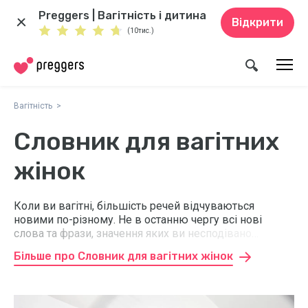
Preggers | Вагітність і дитина
Відкрити
(10тис.)
Вагітність
Словник для вагітних
жінок
Коли ви вагітні, більшість речей відчуваються
новими по-різному. Не в останню чергу всі нові
слова та фрази, значення яких ви несподівано
сподіваєтесь зрозуміти. Якщо вам важко зрозуміти їх
Більше про Словник для вагітних жінок
значення, скористайтеся нашим словником для
вагітних жінок, він допоможе вам відстежувати всю
інформацію. Ось усі важливі слова, які вам потрібно
знати під час вагітності.