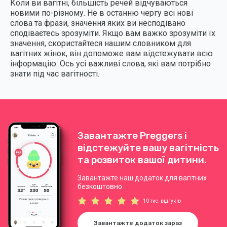
Коли ви вагітні, більшість речей відчуваються
новими по-різному. Не в останню чергу всі нові
слова та фрази, значення яких ви несподівано
сподіваєтесь зрозуміти. Якщо вам важко зрозуміти їх
значення, скористайтеся нашим словником для
вагітних жінок, він допоможе вам відстежувати всю
інформацію. Ось усі важливі слова, які вам потрібно
знати під час вагітності.
Завантажте Preggers і
відстежуйте вашу вагітність
та розвиток вашої дитини.
Завантажте наш додаток для вагітних
безкоштовно.
10 тис. відгуків
Завантажте додаток зараз