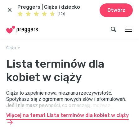
Preggers | Ciąża i dziecko
Otwórz
(10k)
Ciąża
Lista terminów dla
kobiet w ciąży
Ciąża to zupełnie nowa, nieznana rzeczywistość.
Spotykasz się z ogromem nowych słów i sformułowań.
Jeśli nie masz pewności, co oznaczają, możesz
skorzystać z naszej listy definicji dla mam w ciąży.
Więcej na temat Lista terminów dla kobiet w ciąży
Znajdziesz w niej wszystkie ważne słowa, które powinnaś
znać, będąc w ciąży.