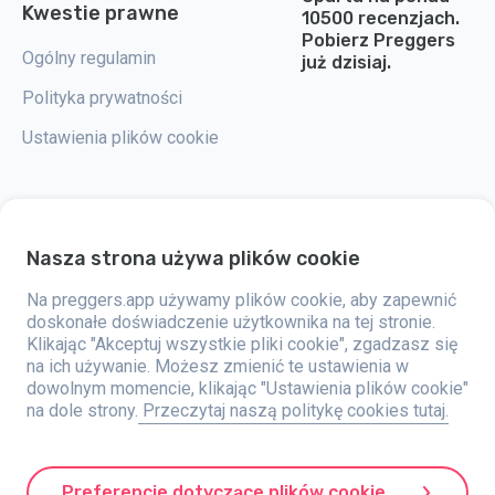
Kwestie prawne
10500 recenzjach.
Pobierz Preggers
Ogólny regulamin
już dzisiaj.
Polityka prywatności
Ustawienia plików cookie
Nasza strona używa plików cookie
Preggers to aplikacja stworzona przez szwedzką firmę Stroller AB w 2017
roku. Celem aplikacji jest ułatwienie rodzicielstwa przyszłym i świeżo
upieczonym rodzicom na całym świecie. Dzięki wszechstronnemu
Na preggers.app używamy plików cookie, aby zapewnić
zespołowi i współpracy z ekspertami, firma opracowała przyjazne dla
doskonałe doświadczenie użytkownika na tej stronie.
użytkownika aplikacje, które zostały już wykorzystane przez ponad dwa
Klikając "Akceptuj wszystkie pliki cookie", zgadzasz się
miliony osób. Preggers oferuje unikalne doświadczenie 3D, które
zapewnia aktualizacje, porady i narzędzia dostosowane do każdego
na ich używanie. Możesz zmienić te ustawienia w
etapu ciąży. Aplikacja wspiera także nowych rodziców, oferując
dowolnym momencie, klikając "Ustawienia plików cookie"
praktyczne porady dotyczące opieki nad noworodkami. Preggers ceni
na dole strony.
Przeczytaj naszą politykę cookies tutaj.
różnorodność i integrację, wspierając różne rodzaje rodzin. Aplikacja
została pobrana miliony razy w 203 krajach, zdobywając wysokie oceny i
dużą popularność na 180 rynkach. Preggers to niezawodne źródło
informacji dla rodziców. Stroller AB angażuje się w innowacje i
rozszerzanie swojej oferty, aby sprostać zmieniającym się potrzebom
Preferencje dotyczące plików cookie
rodziców.