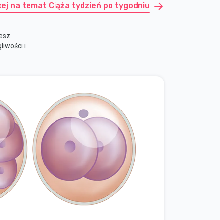
cej na temat Ciąża tydzień po tygodniu
iesz
iwości i