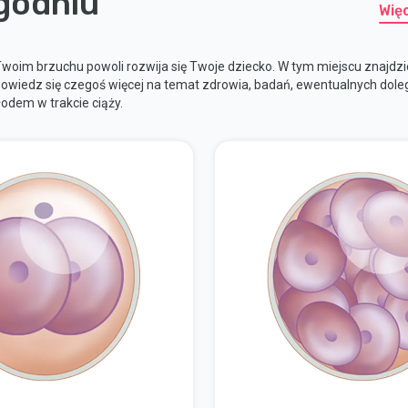
ygodniu
Wię
Twoim brzuchu powoli rozwija się Twoje dziecko. W tym miejscu znajdz
owiedz się czegoś więcej na temat zdrowia, badań, ewentualnych dolegl
łodem w trakcie ciąży.