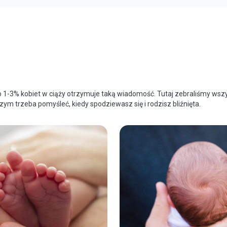
ko 1-3% kobiet w ciąży otrzymuje taką wiadomość. Tutaj zebraliśmy wsz
ym trzeba pomyśleć, kiedy spodziewasz się i rodzisz bliźnięta.