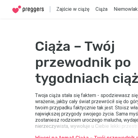
Zajście w ciążę
Ciąża
Niemowlak
Ciąża – Twój
przewodnik po
tygodniach cią
Twoja ciąża stała się faktem - spodziewasz si
wrażenie, jakby cały świat przewrócił się do gó
twoim przypadku faktycznie tak jest. Stoisz wła
największej przygody swojego życia. Sama myśl
zostaniesz rodzicem uroczego malucha, wydaje
nierzeczywista, wywołuje u Ciebie lekki przestr
zachwyt. Masz na pewno wiele pytań i przemyśl
Więcej na temat Ciąża – Twój przewodnik 