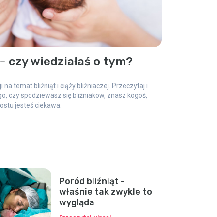
 - czy wiedziałaś o tym?
 na temat bliźniąt i ciąży bliźniaczej. Przeczytaj i
ego, czy spodziewasz się bliźniaków, znasz kogoś,
rostu jesteś ciekawa.
Poród bliźniąt -
właśnie tak zwykle to
wygląda
Przeczytaj więcej