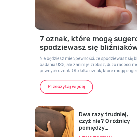
7 oznak, które mogą suger
spodziewasz się bliźniakó
Nie będziesz mieć pewności, że spodziewasz się bl
badania USG, ale zanim je zrobisz, dużo radości 
pewnych oznak. Oto kilka oznak, które mogą suge
znajduje się para dzieci. Ile z nich zaznaczysz?
Przeczytaj więcej
Dwa razy trudniej,
czyż nie? O różnicy
pomiędzy
oczekiwaniem na
Przeczytaj więcej