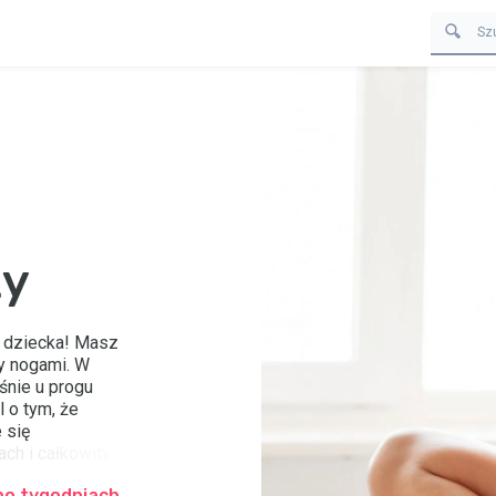
ży
ę dziecka! Masz
ry nogami. W
śnie u progu
 o tym, że
 się
ach i całkowity
eń, a w miarę
po tygodniach