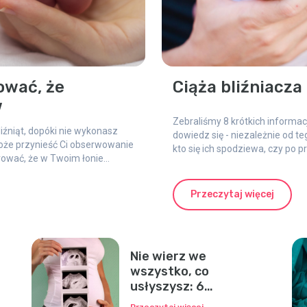
ować, że
Ciąża bliźniacza
w
Zebraliśmy 8 krótkich informacji
iźniąt, dopóki nie wykonasz
dowiedz się - niezależnie od t
może przynieść Ci obserwowanie
kto się ich spodziewa, czy po p
rować, że w Twoim łonie
Przeczytaj więcej
Nie wierz we
wszystko, co
usłyszysz: 6
najczęściej
Przeczytaj więcej