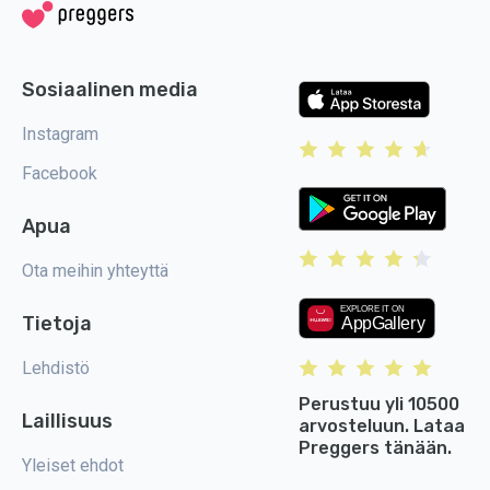
Sosiaalinen media
Instagram
Facebook
Apua
Ota meihin yhteyttä
Tietoja
Lehdistö
Perustuu yli 10500
Laillisuus
arvosteluun. Lataa
Preggers tänään.
Yleiset ehdot