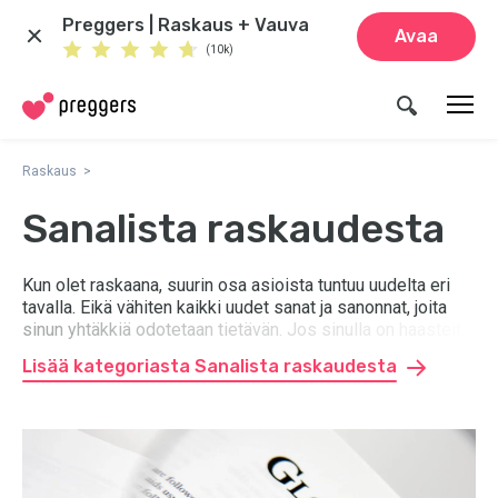
Preggers | Raskaus + Vauva
Avaa
(10k)
Raskaus
Sanalista raskaudesta
Kun olet raskaana, suurin osa asioista tuntuu uudelta eri
tavalla. Eikä vähiten kaikki uudet sanat ja sanonnat, joita
sinun yhtäkkiä odotetaan tietävän. Jos sinulla on haasteita
ymmärtää, mitä ne tarkoittavat, saat apua sanalistastamme
Lisää kategoriasta Sanalista raskaudesta
raskausaikaan, joka auttaa sinua pysymään kärryillä. Täältä
löydät kaikki tärkeät sanat, jotka sinun tarvitsee
raskausaikana tietää.