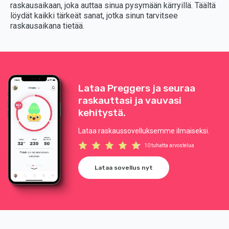
raskausaikaan, joka auttaa sinua pysymään kärryillä. Täältä
löydät kaikki tärkeät sanat, jotka sinun tarvitsee
raskausaikana tietää.
Lataa Preggers ja seuraa
raskauttasi ja vauvasi
kehitystä.
Lataa raskaussovelluksemme ilmaiseksi.
10 tuhatta arvostelua
Lataa sovellus nyt