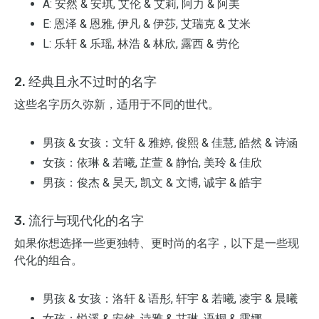
A: 安然 & 安琪, 艾伦 & 艾莉, 阿力 & 阿美
E: 恩泽 & 恩雅, 伊凡 & 伊莎, 艾瑞克 & 艾米
L: 乐轩 & 乐瑶, 林浩 & 林欣, 露西 & 劳伦
2. 经典且永不过时的名字
这些名字历久弥新，适用于不同的世代。
男孩 & 女孩：文轩 & 雅婷, 俊熙 & 佳慧, 皓然 & 诗涵
女孩：依琳 & 若曦, 芷萱 & 静怡, 美玲 & 佳欣
男孩：俊杰 & 昊天, 凯文 & 文博, 诚宇 & 皓宇
3. 流行与现代化的名字
如果你想选择一些更独特、更时尚的名字，以下是一些现
代化的组合。
男孩 & 女孩：洛轩 & 语彤, 轩宇 & 若曦, 凌宇 & 晨曦
女孩：悦溪 & 安然, 诗雅 & 艾琳, 语桐 & 露娜