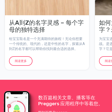
从A到Z的名字灵感 – 每个字
如何
母的独特选择
字？
给宝宝取名是一个充满期待的旅程！无论你想要
为宝宝
一个传统的、现代的，还是中性的名字，探索从A
战。是
到Z的名字都可以帮助你找到最合适的选择。
字？它
何？
阅读更多
阅读
数百篇相关文章、播客等在
Preggers 应用程序中等着您。