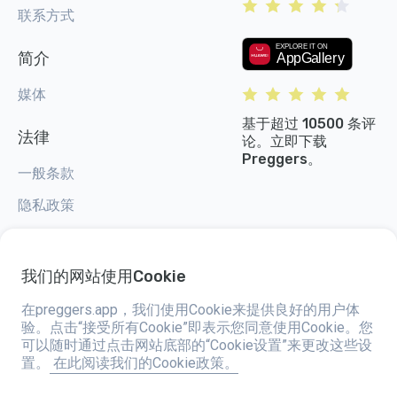
联系方式
简介
媒体
基于超过 10500 条评
法律
论。立即下载
Preggers。
一般条款
隐私政策
Cookie 设置
我们的网站使用Cookie
在preggers.app，我们使用Cookie来提供良好的用户体
验。点击“接受所有Cookie”即表示您同意使用Cookie。您
Preggers，由总部位于瑞典的应用程序工作室Stroller AB于2017年创建，旨
可以随时通过点击网站底部的“Cookie设置”来更改这些设
在简化全球准父母和新父母的育儿生活。通过一个多元化的团队和与专家的合
置。
在此阅读我们的Cookie政策。
作，他们开发了易于使用的应用程序，已有超过两百万人使用。Preggers提
供独特的3D体验，为每个孕期阶段提供量身定制的更新、建议和工具。它还
通过关于新生儿护理的实用建议支持新父母。Preggers倡导包容性，支持不