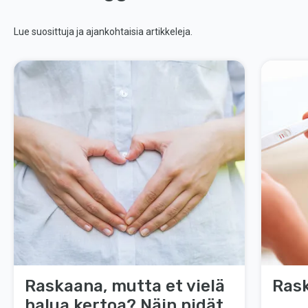
Lue suosittuja ja ajankohtaisia artikkeleja.
Raskaana, mutta et vielä
Rask
halua kertoa? Näin pidät