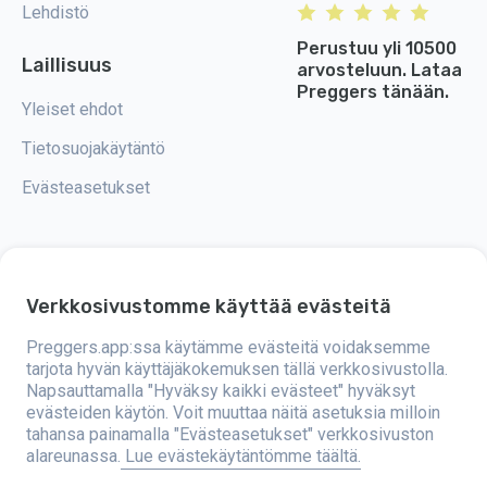
Lehdistö
Perustuu yli 10500
Laillisuus
arvosteluun. Lataa
Preggers tänään.
Yleiset ehdot
Tietosuojakäytäntö
Evästeasetukset
Verkkosivustomme käyttää evästeitä
Preggers on sovellus, jonka on kehittänyt ruotsalainen Stroller AB -yritys
vuonna 2017. Sovelluksen tavoitteena on tehdä vanhemmuudesta
helpompaa tuleville ja tuoreille vanhemmille ympäri maailmaa.
Preggers.app:ssa käytämme evästeitä voidaksemme
Monipuolinen tiimi ja asiantuntijayhteistyö ovat mahdollistaneet
tarjota hyvän käyttäjäkokemuksen tällä verkkosivustolla.
käyttäjäystävällisten sovellusten kehittämisen, joita on jo käyttänyt yli
Napsauttamalla "Hyväksy kaikki evästeet" hyväksyt
kaksi miljoonaa ihmistä. Preggers tarjoaa ainutlaatuisen 3D-kokemuksen,
jossa voi saada päivityksiä, vinkkejä ja työkaluja, jotka on räätälöity
evästeiden käytön. Voit muuttaa näitä asetuksia milloin
kunkin raskauden vaiheen mukaan. Sovellus tukee myös tuoreita
tahansa painamalla "Evästeasetukset" verkkosivuston
vanhempia antamalla käytännön neuvoja vastasyntyneiden hoidosta.
alareunassa.
Lue evästekäytäntömme täältä.
Preggers arvostaa monimuotoisuutta ja osallisuutta sekä tukee eri
perhemuotoja. Sovellus on ladattu miljoonia kertoja 203 maassa ja sillä