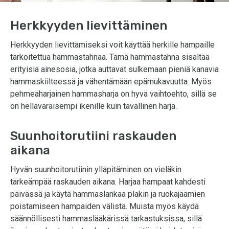
Herkkyyden lievittäminen
Herkkyyden lievittämiseksi voit käyttää herkille hampaille
tarkoitettua hammastahnaa. Tämä hammastahna sisältää
erityisiä ainesosia, jotka auttavat sulkemaan pieniä kanavia
hammaskiilteessä ja vähentämään epämukavuutta. Myös
pehmeäharjainen hammasharja on hyvä vaihtoehto, sillä se
on hellävaraisempi ikenille kuin tavallinen harja.
Suunhoitorutiini raskauden
aikana
Hyvän suunhoitorutiinin ylläpitäminen on vieläkin
tärkeämpää raskauden aikana. Harjaa hampaat kahdesti
päivässä ja käytä hammaslankaa plakin ja ruokajäämien
poistamiseen hampaiden välistä. Muista myös käydä
säännöllisesti hammaslääkärissä tarkastuksissa, sillä