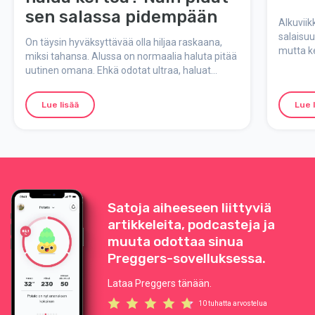
sen salassa pidempään
Alkuviik
salaisuu
On täysin hyväksyttävää olla hiljaa raskaana,
mutta k
miksi tahansa. Alussa on normaalia haluta pitää
varhais
uutinen omana. Ehkä odotat ultraa, haluat
tehdään?
tuntea olosi turvallisemmaksi, tai et vain ole
viikolta?
vielä valmis. Tässä älykkäitä vinkkejä, joiden
Lue lisää
Lue 
avulla voit piilottaa raskautesi hetken
pidempään.
Satoja aiheeseen liittyviä
artikkeleita, podcasteja ja
muuta odottaa sinua
Preggers-sovelluksessa.
Lataa Preggers tänään.
10 tuhatta arvostelua