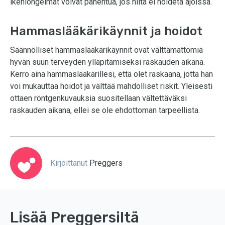
ikeniongelmat voivat pahentua, jos niitä ei hoideta ajoissa.
Hammaslääkärikäynnit ja hoidot
Säännölliset hammaslääkärikäynnit ovat välttämättömiä
hyvän suun terveyden ylläpitämiseksi raskauden aikana.
Kerro aina hammaslääkärillesi, että olet raskaana, jotta hän
voi mukauttaa hoidot ja välttää mahdolliset riskit. Yleisesti
ottaen röntgenkuvauksia suositellaan vältettäväksi
raskauden aikana, ellei se ole ehdottoman tarpeellista.
Kirjoittanut
Preggers
Lisää Preggersiltä