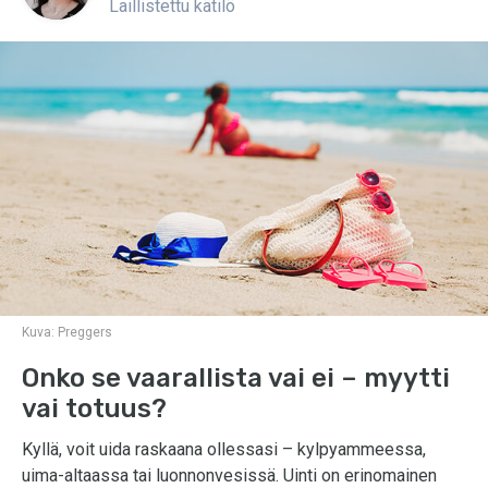
Laillistettu kätilö
Kuva:
Preggers
Onko se vaarallista vai ei – myytti
vai totuus?
Kyllä, voit uida raskaana ollessasi – kylpyammeessa,
uima-altaassa tai luonnonvesissä. Uinti on erinomainen