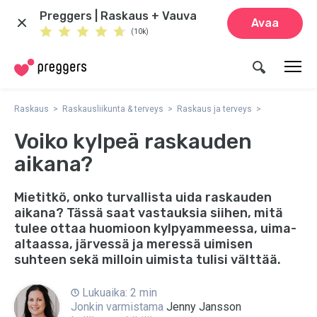
Preggers | Raskaus + Vauva
Avaa
(10k)
Raskaus
Raskausliikunta & terveys
Raskaus ja terveys
Voiko kylpeä raskauden
aikana?
Mietitkö, onko turvallista uida raskauden
aikana? Tässä saat vastauksia siihen, mitä
tulee ottaa huomioon kylpyammeessa, uima-
altaassa, järvessä ja meressä uimisen
suhteen sekä milloin uimista tulisi välttää.
Lukuaika: 2 min
Jonkin varmistama
Jenny Jansson