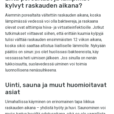
kylvyt raskauden aikana?
Aiemmin porealtaita vältettiin raskauden aikana, koska
lämpimässä vedessä voi olla bakteereja, ja raskaana
olevat ovat alttiimpia hiiva- ja virtsatieinfektioille. Jotkut
tutkimukset viittaavat siihen, että erittäin kuumia kylpyjä
tulisi välttää raskauden ensimmäisten 12 viikon aikana,
koska sikiö saattaa altistua liialliselle lämmölle. Nykyään
päätös on sinun: jos olet huolissasi bakteereista, käy
vessassa heti uimisen jälkeen. Jos sinulla on nenän
tukkoisuutta, suolavedessä uiminen voi toimia
luonnollisena nenäsuihkeena.
Uinti, sauna ja muut huomioitavat
asiat
Uimahallissa käyminen on erinomainen tapa liikkua
raskauden aikana – yhdistä hyöty ja huvi. Saunominen voi
myös tuntua hyvältä odotusaikana, eikä se ole vaarallista.