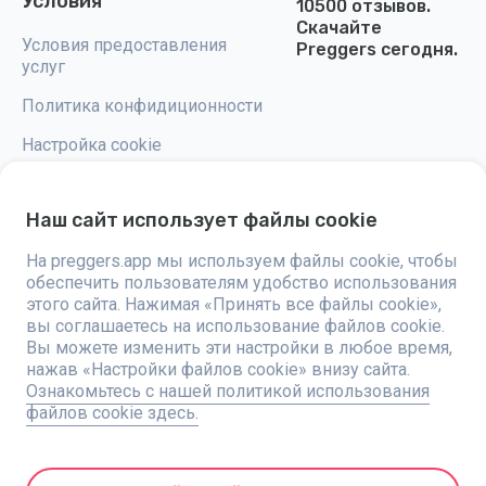
Условия
10500 отзывов.
Скачайте
Условия предоставления
Preggers сегодня.
услуг
Политика конфидиционности
Настройка cookie
Наш сайт использует файлы cookie
На preggers.app мы используем файлы cookie, чтобы
Preggers — это приложение, разработанное шведской компанией
обеспечить пользователям удобство использования
Stroller AB в 2017 году, направленное на упрощение родительства для
будущих и новоиспеченных родителей по всему миру. Благодаря
этого сайта. Нажимая «Принять все файлы cookie»,
разнообразной команде и сотрудничеству с экспертами, были
вы соглашаетесь на использование файлов cookie.
разработаны удобные в использовании приложения, которыми
Вы можете изменить эти настройки в любое время,
пользуются более двух миллионов человек. Preggers предлагает
уникальный 3D-опыт, предоставляя персонализированные
нажав «Настройки файлов cookie» внизу сайта.
обновления, советы и инструменты для каждого этапа беременности.
Ознакомьтесь с нашей политикой использования
Приложение также поддерживает новоиспеченных родителей
файлов cookie здесь.
практическими советами по уходу за новорожденными.
Придерживаясь инклюзивности, Preggers поддерживает различные
типы семей. С миллионами скачиваний в 203 странах и лучшими
рейтингами на 180 рынках, Preggers является надежным ресурсом.
Компания Stroller AB стремится к инновациям и расширяет свои