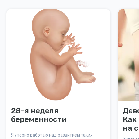
28-я неделя
Дев
беременности
Как
на с
Я упорно работаю над развитием таких
гов