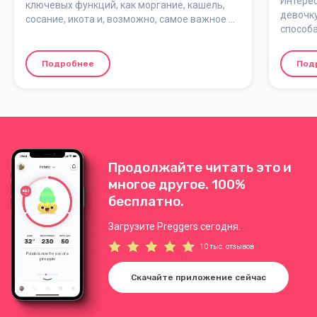
Интерес
ключевых функций, как моргание, кашель,
девочк
сосание, икота и, возможно, самое важное –
способа
дыхание.
и прив
предска
Подробнее
Под
береме
Продолжайте читать это и
многое другое. 100%
бесплатно.
Загрузите Preggers сегодня.
10 тыс. отзывов
Скачайте приложение сейчас