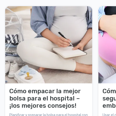
Cómo empacar la mejor
Cómo
bolsa para el hospital –
segu
¡los mejores consejos!
emb
Planificar y preparar la bolsa para el hospital con
Usar el 