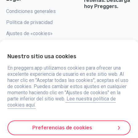
reseñas. Descarga
hoy Preggers.
Condiciones generales
Política de privacidad
Ajustes de «cookies»
Nuestro sitio usa cookies
En preggers.app utilizamos cookies para ofrecer una
Preggers, creado por el estudio de aplicaciones sueco Stroller AB en
2017, tiene como objetivo simplificar la paternidad para los futuros y
excelente experiencia de usuario en este sitio web. Al
nuevos padres de todo el mundo. Con un equipo diverso y
hacer clic en "Aceptar todas las cookies", aceptas el uso
colaboraciones con expertos, han desarrollado aplicaciones fáciles de
de cookies. Puedes cambiar estos ajustes en cualquier
usar que son utilizadas por más de dos millones de personas. Preggers
ofrece una experiencia única en 3D, proporcionando actualizaciones,
momento haciendo clic en "Ajustes de cookies" en la
consejos y herramientas personalizadas para cada etapa del embarazo.
parte inferior del sitio web.
Lee nuestra política de
También apoya a los nuevos padres con consejos prácticos sobre el
cookies aquí.
cuidado de los recién nacidos. Al fomentar la inclusividad, Preggers
apoya diferentes configuraciones familiares. Con millones de descargas
en 203 países y posiciones destacadas en 180 mercados, Preggers es
un recurso confiable. Stroller AB está comprometido con la innovación y
la expansión de sus ofertas para satisfacer las necesidades cambiantes
Preferencias de cookies
de los padres.
Preggers es una marca registrada de Stroller AB, Kivra: 559106-0909, 106