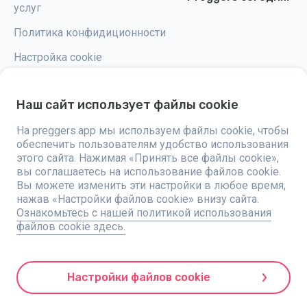
услуг
Политика конфидиционности
Настройка cookie
Наш сайт использует файлы cookie
На preggers.app мы используем файлы cookie, чтобы
Preggers — это приложение, разработанное шведской компанией
обеспечить пользователям удобство использования
Stroller AB в 2017 году, направленное на упрощение родительства для
будущих и новоиспеченных родителей по всему миру. Благодаря
этого сайта. Нажимая «Принять все файлы cookie»,
разнообразной команде и сотрудничеству с экспертами, были
вы соглашаетесь на использование файлов cookie.
разработаны удобные в использовании приложения, которыми
Вы можете изменить эти настройки в любое время,
пользуются более двух миллионов человек. Preggers предлагает
уникальный 3D-опыт, предоставляя персонализированные
нажав «Настройки файлов cookie» внизу сайта.
обновления, советы и инструменты для каждого этапа беременности.
Ознакомьтесь с нашей политикой использования
Приложение также поддерживает новоиспеченных родителей
файлов cookie здесь.
практическими советами по уходу за новорожденными.
Придерживаясь инклюзивности, Preggers поддерживает различные
типы семей. С миллионами скачиваний в 203 странах и лучшими
рейтингами на 180 рынках, Preggers является надежным ресурсом.
Компания Stroller AB стремится к инновациям и расширяет свои
Настройки файлов cookie
предложения для удовлетворения растущих потребностей родителей.
Preggers является зарегистрированной торговой маркой Stroller AB с
адресом Kivra: 559106-0909, 106 31 Stockholm, Sweden.