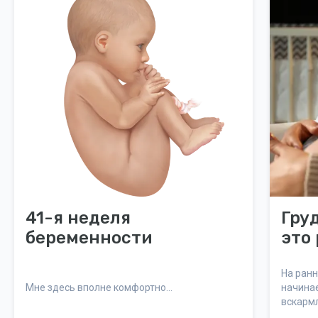
41-я неделя
Гру
беременности
это
На ранн
Мне здесь вполне комфортно...
начинае
вскармл
усилива