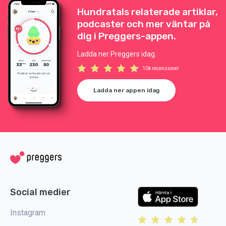
Hundratals relaterade artiklar,
podcaster och mer väntar på
dig i Preggers-appen.
Ladda ner Preggers idag.
10k recensioner
Ladda ner appen idag
Social medier
Instagram