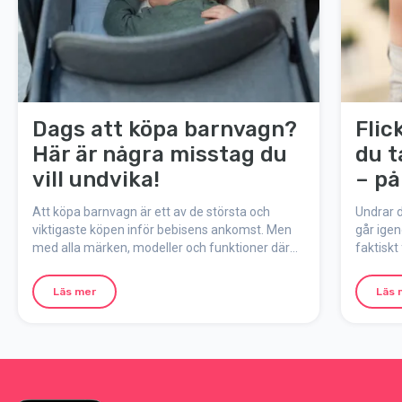
Dags att köpa barnvagn?
Flic
Här är några misstag du
du t
vill undvika!
– på
myte
Att köpa barnvagn är ett av de största och
Undrar d
viktigaste köpen inför bebisens ankomst. Men
går ige
med alla märken, modeller och funktioner där
faktiskt
ute kan det lätt kännas som att kliva rakt in i en
mest po
barnvagnsdjungel. För att göra valet enklare har
under gr
Läs mer
Läs 
vi samlat de vanligaste misstagen och hur du
undviker dem.