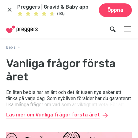
Preggers | Gravid & Baby app
Öppna
(10k)
Bebis
Vanliga frågor första
året
En liten bebis har anlänt och det är tusen nya saker att
tänka på varje dag. Som nybliven förälder har du garanterat
lika många frågor om vad som är viktigt att veta. För att
hjälpa dig på traven har våra experter sammanställt svaren
Läs mer om Vanliga frågor första året
på några av de vanligaste frågorna om det första året med
en bebis.