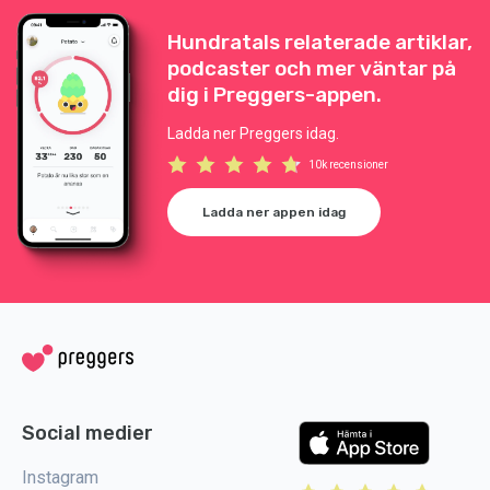
Hundratals relaterade artiklar,
podcaster och mer väntar på
dig i Preggers-appen.
Ladda ner Preggers idag.
10k recensioner
Ladda ner appen idag
Social medier
Instagram