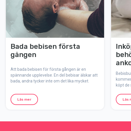
Bada bebisen första
Inkö
gången
behö
ank
Att bada bebisen för första gången är en
Bebisbub
spännande upplevelse. En del bebisar älskar att
kommer i
bada, andra tycker inte om det lika mycket.
köpt de 
inköpsli
med en 
Läs mer
Läs 