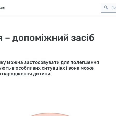
вля
 – допоміжний засіб
 яку можна застосовувати для полегшення
вують в особливих ситуаціях і вона може
о народження дитини.