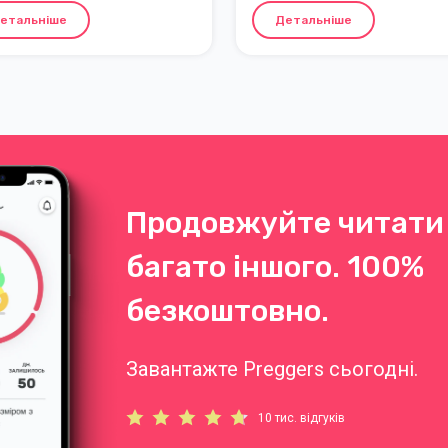
ття безпеки в тілі - це
сечовипускання, дихання та 
етальніше
Детальніше
може розслабитися.
очистити дихальні шляхи.
Продовжуйте читати 
багато іншого. 100%
безкоштовно.
Завантажте Preggers сьогодні.
10 тис. відгуків