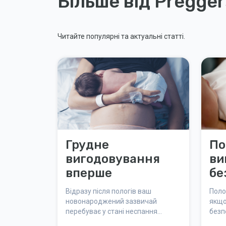
Більше від Pregger
Читайте популярні та актуальні статті.
Грудне
По
вигодовування
ви
вперше
бе
до
Відразу після пологів ваш
Поло
новонароджений зазвичай
якщо
перебуває у стані неспання
безп
приблизно дві години. Саме в цей
опин