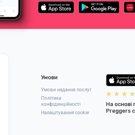
Умови
Умови надання послуг
Політика
На основі 
конфідинційності
Preggers с
Налаштування cookie