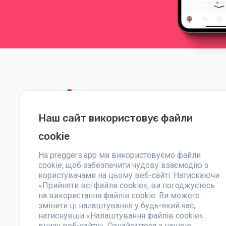
Наш сайт використовує файли
Соціальні мережі
Допомога
cookie
Instagram
Контакти
На preggers.app ми використовуємо файли
Facebook
cookie, щоб забезпечити чудову взаємодію з
Про нас
користувачами на цьому веб-сайті. Натискаючи
«Прийняти всі файли cookie», ви погоджуєтесь
Преса
на використання файлів cookie. Ви можете
змінити ці налаштування у будь-який час,
натиснувши «Налаштування файлів cookie»
внизу веб-сайту».
Ознайомтеся з нашою