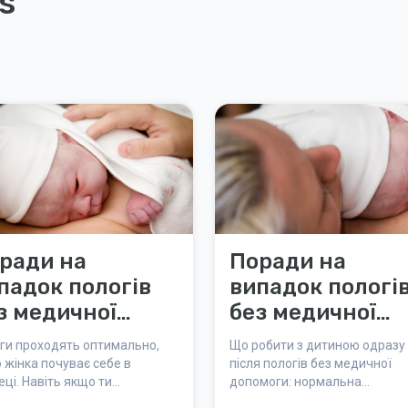
s
ради на
Поради на
падок пологів
випадок пологі
з медичної
без медичної
помоги
допомоги:
ги проходять оптимально,
Що робити з дитиною одразу
ДИТИНА ПІСЛЯ
 жінка почуває себе в
після пологів без медичної
еці. Навіть якщо ти
допомоги: нормальна
НАРОДЖЕННЯ
илася в небезпеці, імітуй
температура, перше