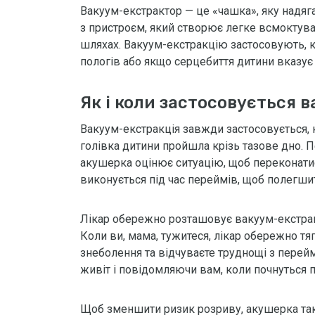
Вакуум-екстрактор — це «чашка», яку надяга
з пристроєм, який створює легке всмоктув
шляхах. Вакуум-екстракцію застосовують, 
пологів або якщо серцебиття дитини вказує
Як і коли застосовується 
Вакуум-екстракція завжди застосовується, к
голівка дитини пройшла крізь тазове дно. 
акушерка оцінює ситуацію, щоб переконатис
виконується під час переймів, щоб полегши
Лікар обережно розташовує вакуум-екстракт
Коли ви, мама, тужитеся, лікар обережно т
знеболення та відчуваєте труднощі з пере
живіт і повідомляючи вам, коли почнуться 
Щоб зменшити ризик розриву, акушерка та