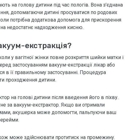
ють на голову дитини під час пологів. Вона з’єднана
ання, допомагаючи дитині просуватися по родових
коли потрібна додаткова допомога для прискорення
 на недостатнє надходження кисню.
вакуум-екстракція?
оли у вагітної жінки повне розкриття шийки матки і
Перед застосуванням вакуум-екстракції лікар або
я в її правильному застосуванні. Процедура
ти проходження дитини.
ор на голові дитини після введення його в піхву.
ягне за вакуум-екстрактор. Якщо ви отримали
ймами, акушерка може допомогти, пальпуючи ваш
перейми.
кож може здійснювати протитиск на промежину.