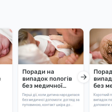
Поради на
Порад
в
випадок пологів
випад
без медичної
без м
допомоги: КОЛИ
допом
Перші дії, коли дитина народилася
Короткий п
ДИТИНА
Підсу
без медичної допомоги: догляд за
випадок по
пуповиною, контакт шкіра до
допомоги: я
НАРОДИЛАСЯ
шкіри та як зігріти й обсушити
дихати, ро