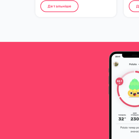
час зазвичай відбувається перше
відчу
Детальніше
Д
годування – важлива та особлива
допо
мить для дитини та вас.