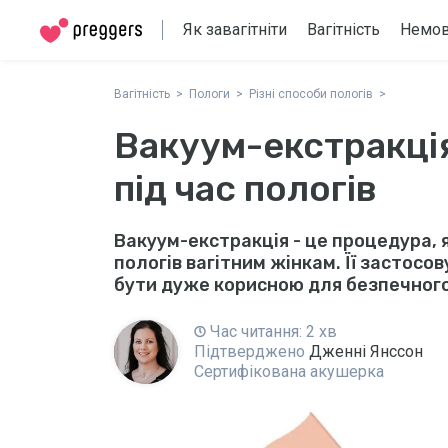
Як завагітніти
Вагітність
Немо
Вагітність
Пологи
Різні способи пологів
Вакуум-екстракція
під час пологів
Вакуум-екстракція - це процедура,
пологів вагітним жінкам. Її застосо
бути дуже корисною для безпечног
Час читання: 2 хв
Підтверджено
Дженні Янссон
Сертифікована акушерка