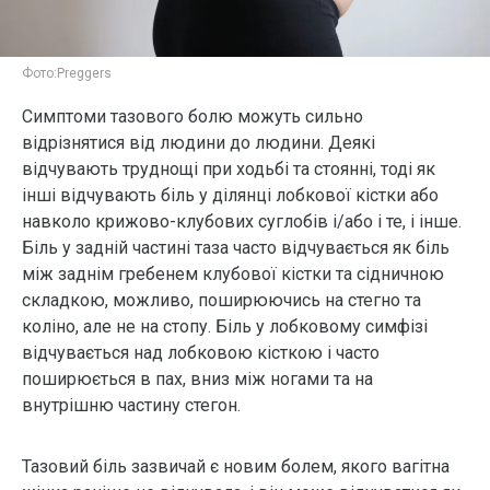
Фото:
Preggers
Симптоми тазового болю можуть сильно
відрізнятися від людини до людини. Деякі
відчувають труднощі при ходьбі та стоянні, тоді як
інші відчувають біль у ділянці лобкової кістки або
навколо крижово-клубових суглобів і/або і те, і інше.
Біль у задній частині таза часто відчувається як біль
між заднім гребенем клубової кістки та сідничною
складкою, можливо, поширюючись на стегно та
коліно, але не на стопу. Біль у лобковому симфізі
відчувається над лобковою кісткою і часто
поширюється в пах, вниз між ногами та на
внутрішню частину стегон.
Тазовий біль зазвичай є новим болем, якого вагітна