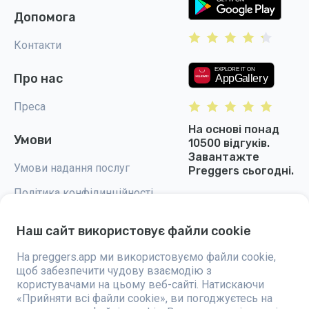
Допомога
Контакти
Про нас
Преса
На основі понад
Умови
10500 відгуків.
Завантажте
Умови надання послуг
Preggers сьогодні.
Політика конфідинційності
Налаштування cookie
Наш сайт використовує файли cookie
На preggers.app ми використовуємо файли cookie,
щоб забезпечити чудову взаємодію з
користувачами на цьому веб-сайті. Натискаючи
Preggers — це додаток, створений шведською компанією Stroller AB у
«Прийняти всі файли cookie», ви погоджуєтесь на
2017 році, спрямований на полегшення батьківства для майбутніх та