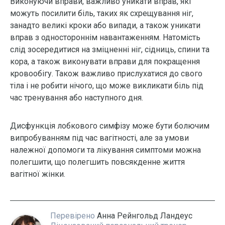
Виконуючи вправи, важливо уникати вправ, які
можуть посилити біль, таких як схрещування ніг,
занадто великі кроки або випади, а також уникати
вправ з одностороннім навантаженням. Натомість
слід зосередитися на зміцненні ніг, сідниць, спини та
кора, а також виконувати вправи для покращення
кровообігу. Також важливо прислухатися до свого
тіла і не робити нічого, що може викликати біль під
час тренування або наступного дня.
Дисфункція лобкового симфізу може бути болючим
випробуванням під час вагітності, але за умови
належної допомоги та лікування симптоми можна
полегшити, що полегшить повсякденне життя
вагітної жінки.
Перевірено
Анна Рейнгольд Ландеус