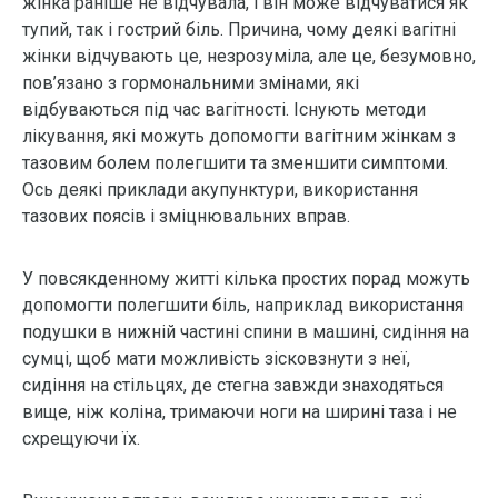
жінка раніше не відчувала, і він може відчуватися як
тупий, так і гострий біль. Причина, чому деякі вагітні
жінки відчувають це, незрозуміла, але це, безумовно,
пов’язано з гормональними змінами, які
відбуваються під час вагітності. Існують методи
лікування, які можуть допомогти вагітним жінкам з
тазовим болем полегшити та зменшити симптоми.
Ось деякі приклади акупунктури, використання
тазових поясів і зміцнювальних вправ.
У повсякденному житті кілька простих порад можуть
допомогти полегшити біль, наприклад використання
подушки в нижній частині спини в машині, сидіння на
сумці, щоб мати можливість зісковзнути з неї,
сидіння на стільцях, де стегна завжди знаходяться
вище, ніж коліна, тримаючи ноги на ширині таза і не
схрещуючи їх.