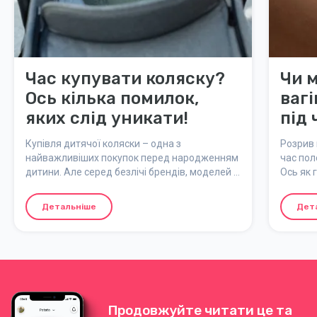
Час купувати коляску?
Чи 
Ось кілька помилок,
ваг
яких слід уникати!
під 
Купівля дитячої коляски – одна з
Розрив
найважливіших покупок перед народженням
час пол
дитини. Але серед безлічі брендів, моделей і
Ось як 
функцій легко відчути себе у джунглях
може з
колясок. Щоб спростити вибір, ми зібрали
Детальніше
Дет
найпоширеніші помилки та способи їх
уникнути.
Продовжуйте читати це та