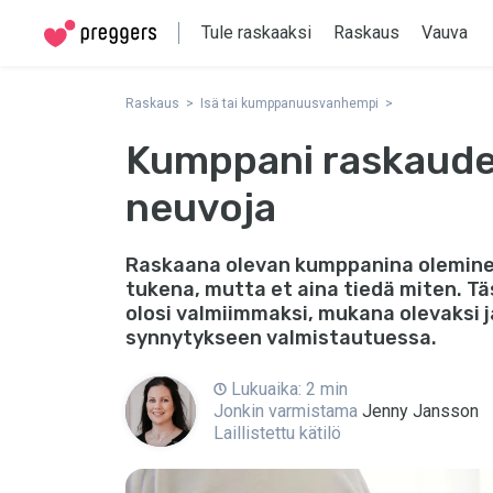
Tule raskaaksi
Raskaus
Vauva
Raskaus
Isä tai kumppanuusvanhempi
Kumppani raskauden
neuvoja
Raskaana olevan kumppanina oleminen
tukena, mutta et aina tiedä miten. Tä
olosi valmiimmaksi, mukana olevaksi 
synnytykseen valmistautuessa.
Lukuaika: 2 min
Jonkin varmistama
Jenny Jansson
Laillistettu kätilö