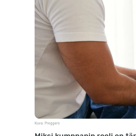
Kuva:
Preggers
Miksi kumppanin rooli on tä