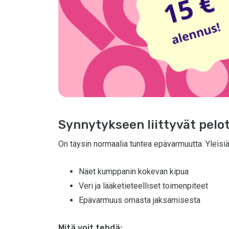
Synnytykseen liittyvät pelo
On täysin normaalia tuntea epävarmuutta. Yleisiä
Näet kumppanin kokevan kipua
Veri ja lääketieteelliset toimenpiteet
Epävarmuus omasta jaksamisesta
Mitä voit tehdä: