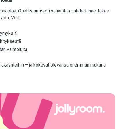
äsnäoloa. Osallistumisesi vahvistaa suhdettanne, tukee
ystä. Voit:
ysymyksiä
ehityksestä
n vaihteluita
olakäynteihin – ja kokevat olevansa enemmän mukana