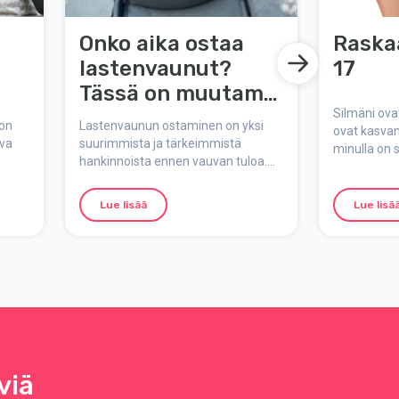
Onko aika ostaa
Raskaa
lastenvaunut?
17
Tässä on muutama
virhe, jotka haluat
Silmäni ovat
 on
Lastenvaunun ostaminen on yksi
ovat kasvan
välttää!
ava
suurimmista ja tärkeimmistä
minulla on 
hankinnoista ennen vauvan tuloa.
kulmakarva
ooli
Mutta kaikkien merkkien, mallien ja
ominaisuuksien kanssa valinta voi
Lue lisää
Lue lisä
helposti tuntua siltä, kuin astuisi
lastenvaunujen viidakkoon.
ään
Helpottaaksemme valintaa olemme
koonneet yleisimmät virheet ja
kuinka välttää ne.
viä