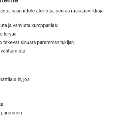
eille
assi, suunnittele aterioita, seuraa raskausviikkoja
duta ja vahvista kumppaniasi
o turvaa
to tekevät sinusta paremman tukijan
 välittämistä
tilaisiin, jos:
sa
ea paremmin