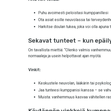
Puhu avoimesti peloistasi kumppanillesi
Ota asiat esille neuvolassa tai terveyden
Harkitse doulan tukea, joka voi olla apuna
Sekavat tunteet – kun epäil
On tavallista miettiä: “Olenko valmis vanhemmuu
normaaleja ja usein helpottavat ajan myötä.
Vinkit:
Keskustele neuvolan, lääkärin tai psykolo
Jaa tunteesi kumppanisi kanssa – se vah
Muista: vanhemmuus kasvaa vähitellen ras