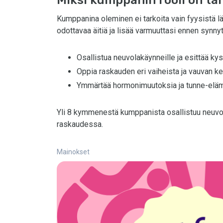
Kumppanina oleminen ei tarkoita vain fyysistä l
odottavaa äitiä ja lisää varmuuttasi ennen synnyt
Osallistua neuvolakäynneille ja esittää k
Oppia raskauden eri vaiheista ja vauvan k
Ymmärtää hormonimuutoksia ja tunne-elämä
Yli 8 kymmenestä kumppanista osallistuu neuv
raskaudessa.
Mainokset