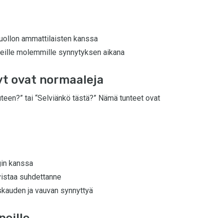
huollon ammattilaisten kanssa
 teille molemmille synnytyksen aikana
yt ovat normaaleja
teen?” tai “Selviänkö tästä?” Nämä tunteet ovat
gin kanssa
vistaa suhdettanne
kauden ja vauvan synnyttyä