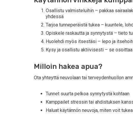
Käytännön vinkkejä kumppan
Osallistu valmisteluihin – pakkaa sairaalak
yhdessä
Tarjoa tunneperäistä tukea – kuuntele, loh
Opiskele raskautta ja synnytystä – tieto tu
Huolehdi myös itsestäsi – lepo ja itsehoi
Kysy ja osallistu aktiivisesti – se osoittaa
Milloin hakea apua?
Ota yhteyttä neuvolaan tai terveydenhuollon ammat
Tunnet suurta pelkoa synnytystä kohtaan
Kamppailet stressin tai ahdistuksen kans
Haluat käytännön neuvoja, miten voit tuk