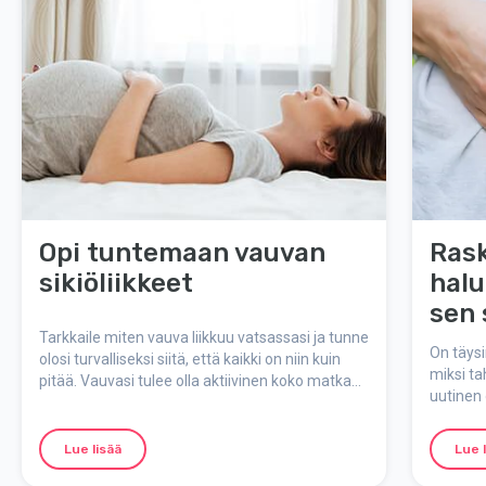
Opi tuntemaan vauvan
Rask
sikiöliikkeet
halu
sen 
Tarkkaile miten vauva liikkuu vatsassasi ja tunne
On täysi
olosi turvalliseksi siitä, että kaikki on niin kuin
miksi ta
pitää. Vauvasi tulee olla aktiivinen koko matkan
uutinen 
synnytykseen asti.
tuntea o
vielä va
Lue lisää
Lue 
avulla v
pidemp