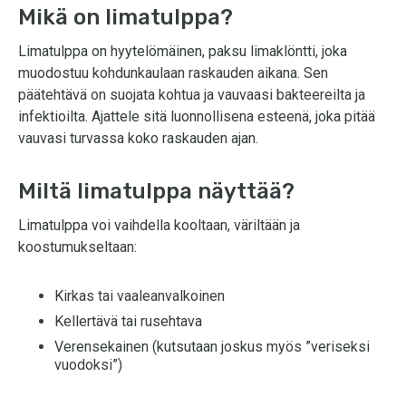
Mikä on limatulppa?
Limatulppa on hyytelömäinen, paksu limaklöntti, joka
muodostuu kohdunkaulaan raskauden aikana. Sen
päätehtävä on suojata kohtua ja vauvaasi bakteereilta ja
infektioilta. Ajattele sitä luonnollisena esteenä, joka pitää
vauvasi turvassa koko raskauden ajan.
Miltä limatulppa näyttää?
Limatulppa voi vaihdella kooltaan, väriltään ja
koostumukseltaan:
Kirkas tai vaaleanvalkoinen
Kellertävä tai rusehtava
Verensekainen (kutsutaan joskus myös ”veriseksi
vuodoksi”)