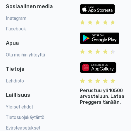
Sosiaalinen media
Instagram
Facebook
Apua
Ota meihin yhteyttä
Tietoja
Lehdistö
Perustuu yli 10500
Laillisuus
arvosteluun. Lataa
Preggers tänään.
Yleiset ehdot
Tietosuojakäytäntö
Evästeasetukset