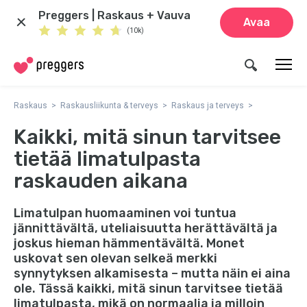
Preggers | Raskaus + Vauva
Avaa
(10k)
Raskaus
Raskausliikunta & terveys
Raskaus ja terveys
Kaikki, mitä sinun tarvitsee
tietää limatulpasta
raskauden aikana
Limatulpan huomaaminen voi tuntua
jännittävältä, uteliaisuutta herättävältä ja
joskus hieman hämmentävältä. Monet
uskovat sen olevan selkeä merkki
synnytyksen alkamisesta – mutta näin ei aina
ole. Tässä kaikki, mitä sinun tarvitsee tietää
limatulpasta, mikä on normaalia ja milloin