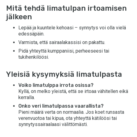
Mitä tehdä limatulpan irtoamisen
jälkeen
Lepää ja kuuntele kehoasi – synnytys voi olla vielä
edessäpäin.
Varmista, että sairaalakassisi on pakattu.
Pidä yhteyttä kumppaniisi, perheeseesi tai
tukihenkilöösi.
Yleisiä kysymyksiä limatulpasta
Voiko limatulppa irrota osissa?
Kyllä, on melko yleistä, että se irtoaa vähitellen eikä
kerralla.
Onko veri limatulpassa vaarallista?
Pieni määrä verta on normaalia. Jos koet runsasta
verenvuotoa tai kipua, ota yhteyttä kätilöösi tai
synnytyssairaalaasi välittömästi.