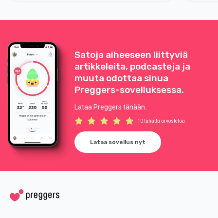
Satoja aiheeseen liittyviä
artikkeleita, podcasteja ja
muuta odottaa sinua
Preggers-sovelluksessa.
Lataa Preggers tänään.
10 tuhatta arvostelua
Lataa sovellus nyt