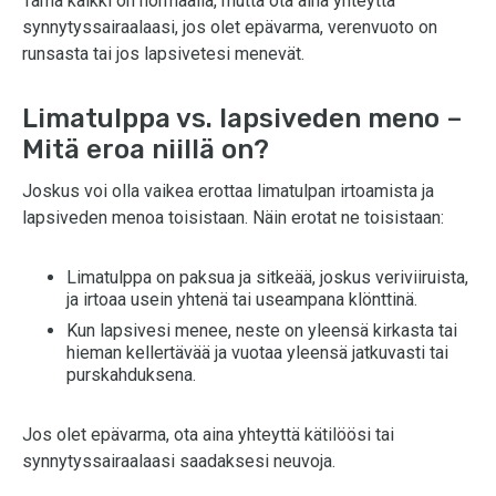
Tämä kaikki on normaalia, mutta ota aina yhteyttä
synnytyssairaalaasi, jos olet epävarma, verenvuoto on
runsasta tai jos lapsivetesi menevät.
Limatulppa vs. lapsiveden meno –
Mitä eroa niillä on?
Joskus voi olla vaikea erottaa limatulpan irtoamista ja
lapsiveden menoa toisistaan. Näin erotat ne toisistaan:
Limatulppa on paksua ja sitkeää, joskus veriviiruista,
ja irtoaa usein yhtenä tai useampana klönttinä.
Kun lapsivesi menee, neste on yleensä kirkasta tai
hieman kellertävää ja vuotaa yleensä jatkuvasti tai
purskahduksena.
Jos olet epävarma, ota aina yhteyttä kätilöösi tai
synnytyssairaalaasi saadaksesi neuvoja.