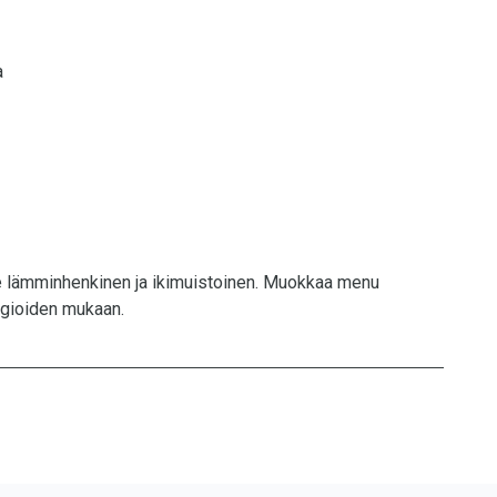
a
lee lämminhenkinen ja ikimuistoinen. Muokkaa menu
ergioiden mukaan.