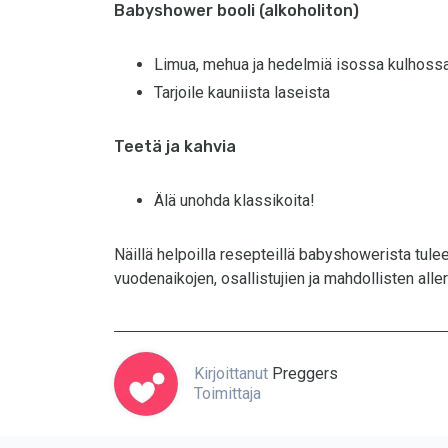
Babyshower booli (alkoholiton)
Limua, mehua ja hedelmiä isossa kulhoss
Tarjoile kauniista laseista
Teetä ja kahvia
Älä unohda klassikoita!
Näillä helpoilla resepteillä babyshowerista tu
vuodenaikojen, osallistujien ja mahdollisten all
Kirjoittanut
Preggers
Toimittaja