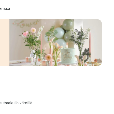
kanssa
utraaleilla väreillä