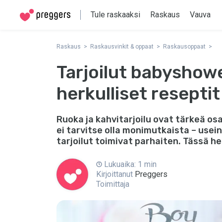
Tule raskaaksi
Raskaus
Vauva
Raskaus
Raskausvinkit & oppaat
Raskausoppaat
Tarjoilut babyshowe
herkulliset reseptit
Ruoka ja kahvitarjoilu ovat tärkeä o
ei tarvitse olla monimutkaista – usei
tarjoilut toimivat parhaiten. Tässä h
Lukuaika: 1 min
Kirjoittanut
Preggers
Toimittaja