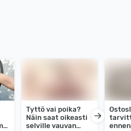
Tyttö vai poika?
Ostosl
Näin saat oikeasti
tarvit
ma
selville vauvan
ennen