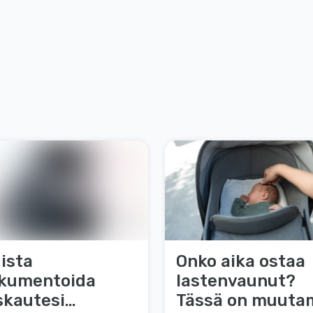
ista
Onko aika ostaa
kumentoida
lastenvaunut?
skautesi
Tässä on muuta