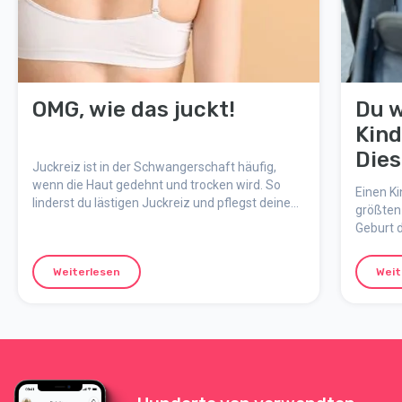
OMG, wie das juckt!
Du w
Kin
Dies
Juckreiz ist in der Schwangerschaft häufig,
dabe
wenn die Haut gedehnt und trocken wird. So
Einen Ki
linderst du lästigen Juckreiz und pflegst deine
größten
Haut.
Geburt d
Modellen
wie im 
Weiterlesen
Weit
leichter
Fehler 
vermeid