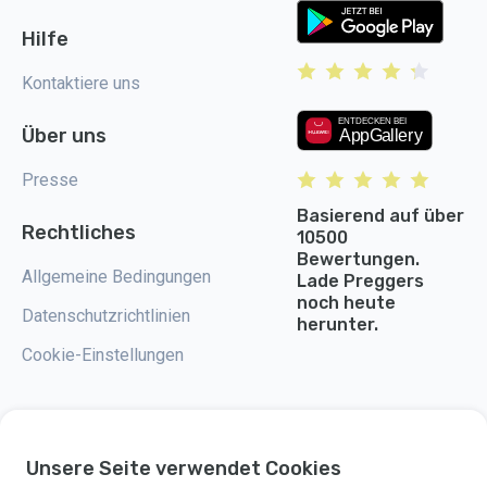
Hilfe
Kontaktiere uns
Über uns
Presse
Basierend auf über
Rechtliches
10500
Bewertungen.
Allgemeine Bedingungen
Lade Preggers
noch heute
Datenschutzrichtlinien
herunter.
Cookie-Einstellungen
Unsere Seite verwendet Cookies
Preggers ist eine App, die 2017 von der schwedischen Firma Stroller AB