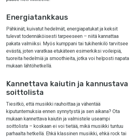
Energiatankkaus
Pähkinät, kuivatut hedelmät, energiapatukat ja keksit
tulevat todennäköisesti tarpeeseen – niitä kannattaa
pakata valmiiksi. Myös kumppani tai tukihenkilö tarvitsee
evästä, joten varatkaa etukäteen esimerkiksi voileipiä,
tuoreita hedelmiä ja smoothieita, jotka voi helposti napata
mukaan lähtöhetkellä.
Kannettava kaiutin ja kannustava
soittolista
Tiesitkö, että musiikki rauhoittaa ja vähentää
kiputuntemuksia ennen synnytystä ja sen aikana? Ota
mukaan kannettava kaiutin ja valmistele useampi
soittolista – koskaan ei voi tietää, mikä musiikki tuntuu
parhaalta hetkellä. Ehkä klassinen musiikki, ehkä rock tai