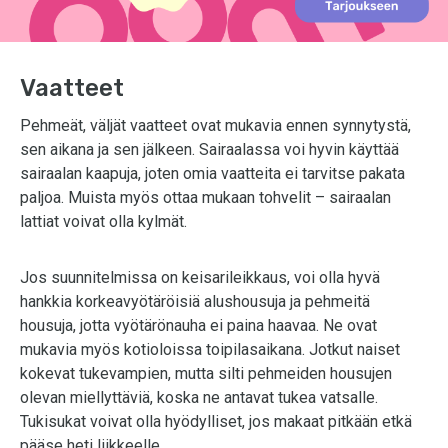
Vaatteet
Pehmeät, väljät vaatteet ovat mukavia ennen synnytystä,
sen aikana ja sen jälkeen. Sairaalassa voi hyvin käyttää
sairaalan kaapuja, joten omia vaatteita ei tarvitse pakata
paljoa. Muista myös ottaa mukaan tohvelit – sairaalan
lattiat voivat olla kylmät.
Jos suunnitelmissa on keisarileikkaus, voi olla hyvä
hankkia korkeavyötäröisiä alushousuja ja pehmeitä
housuja, jotta vyötärönauha ei paina haavaa. Ne ovat
mukavia myös kotioloissa toipilasaikana. Jotkut naiset
kokevat tukevampien, mutta silti pehmeiden housujen
olevan miellyttäviä, koska ne antavat tukea vatsalle.
Tukisukat voivat olla hyödylliset, jos makaat pitkään etkä
pääse heti liikkeelle.