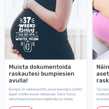
Muista dokumentoida
Näin
raskautesi bumpiesien
aset
avulla!
ras
Bumpie on raskausselfie, jossa kasvojesi (selfie)
Turvavy
sijaan otatkin kuvan vatsastasi. Sana ’bump’
matkust
tarkoittaa kohoumaa englanniksi ja viittaa
on erit
kasvavaan vatsaasi.
40 % ras
turvavyö