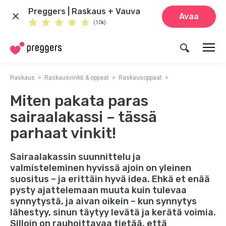
Preggers | Raskaus + Vauva
Avaa
(10k)
Raskaus
Raskausvinkit & oppaat
Raskausoppaat
Miten pakata paras
sairaalakassi – tässä
parhaat vinkit!
Sairaalakassin suunnittelu ja
valmisteleminen hyvissä ajoin on yleinen
suositus – ja erittäin hyvä idea. Ehkä et enää
pysty ajattelemaan muuta kuin tulevaa
synnytystä, ja aivan oikein – kun synnytys
lähestyy, sinun täytyy levätä ja kerätä voimia.
Silloin on rauhoittavaa tietää, että