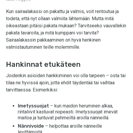
Kun sairaalakassi on pakattu ja valmis, voit rentoutua ja
todeta, että nyt ollaan valmiita lähtemään. Mutta mitä
oikeastaan pitäisi pakata mukaan? Tarvitseeko vauvallekin
pakata tavaroita, ja mitä kumppani voi tarvita?
Sairaalakassin pakkaaminen on hyvä henkinen
valmistautuminen teille molemmille.
Hankinnat etukäteen
Joidenkin asioiden hankkiminen voi olla tarpeen – osta tai
tilaa ne hyvissä ajoin, jotta ehdit täydentää tai vaihtaa
tarvittaessa. Esimerkiksi:
Imetyssuojat
– kun maidon heruminen alkaa,
rintaliivit kastuvat nopeasti. Imetyssuojat imevät
maitoa ja tuntuvat pehmeiltä aroilla nänneillä.
Nännivoide
– helpottaa aroille nänneille
levittämistä.