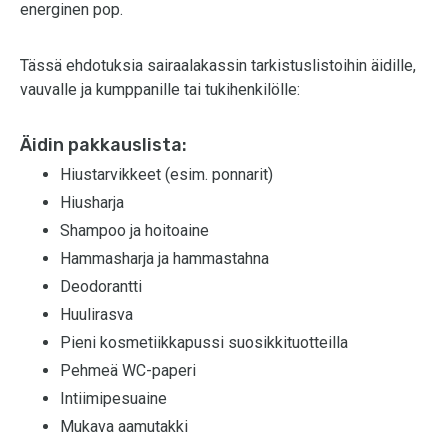
energinen pop.
Tässä ehdotuksia sairaalakassin tarkistuslistoihin äidille,
vauvalle ja kumppanille tai tukihenkilölle:
Äidin pakkauslista:
Hiustarvikkeet (esim. ponnarit)
Hiusharja
Shampoo ja hoitoaine
Hammasharja ja hammastahna
Deodorantti
Huulirasva
Pieni kosmetiikkapussi suosikkituotteilla
Pehmeä WC-paperi
Intiimipesuaine
Mukava aamutakki