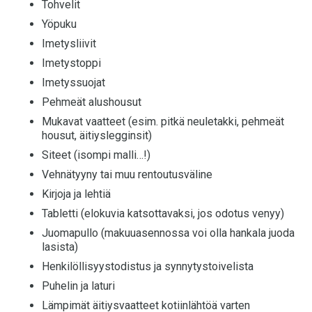
Tohvelit
Yöpuku
Imetysliivit
Imetystoppi
Imetyssuojat
Pehmeät alushousut
Mukavat vaatteet (esim. pitkä neuletakki, pehmeät
housut, äitiyslegginsit)
Siteet (isompi malli…!)
Vehnätyyny tai muu rentoutusväline
Kirjoja ja lehtiä
Tabletti (elokuvia katsottavaksi, jos odotus venyy)
Juomapullo (makuuasennossa voi olla hankala juoda
lasista)
Henkilöllisyystodistus ja synnytystoivelista
Puhelin ja laturi
Lämpimät äitiysvaatteet kotiinlähtöä varten