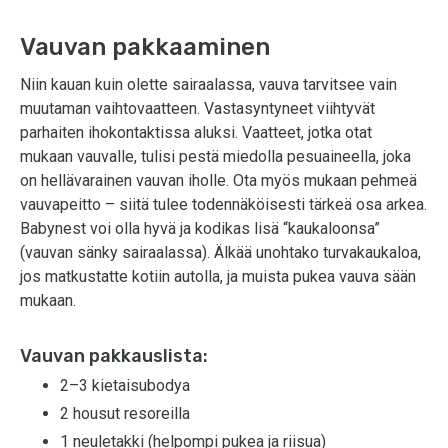
Vauvan pakkaaminen
Niin kauan kuin olette sairaalassa, vauva tarvitsee vain
muutaman vaihtovaatteen. Vastasyntyneet viihtyvät
parhaiten ihokontaktissa aluksi. Vaatteet, jotka otat
mukaan vauvalle, tulisi pestä miedolla pesuaineella, joka
on hellävarainen vauvan iholle. Ota myös mukaan pehmeä
vauvapeitto – siitä tulee todennäköisesti tärkeä osa arkea.
Babynest voi olla hyvä ja kodikas lisä “kaukaloonsa”
(vauvan sänky sairaalassa). Älkää unohtako turvakaukaloa,
jos matkustatte kotiin autolla, ja muista pukea vauva sään
mukaan.
Vauvan pakkauslista:
2–3 kietaisubodya
2 housut resoreilla
1 neuletakki (helpompi pukea ja riisua)