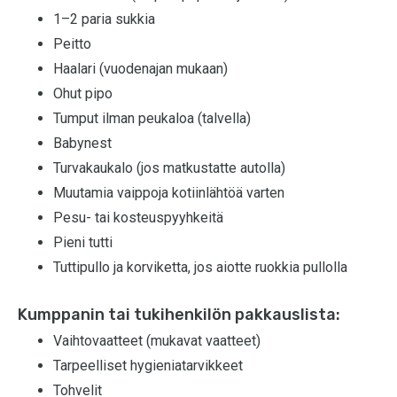
1–2 paria sukkia
Peitto
Haalari (vuodenajan mukaan)
Ohut pipo
Tumput ilman peukaloa (talvella)
Babynest
Turvakaukalo (jos matkustatte autolla)
Muutamia vaippoja kotiinlähtöä varten
Pesu- tai kosteuspyyhkeitä
Pieni tutti
Tuttipullo ja korviketta, jos aiotte ruokkia pullolla
Kumppanin tai tukihenkilön pakkauslista:
Vaihtovaatteet (mukavat vaatteet)
Tarpeelliset hygieniatarvikkeet
Tohvelit