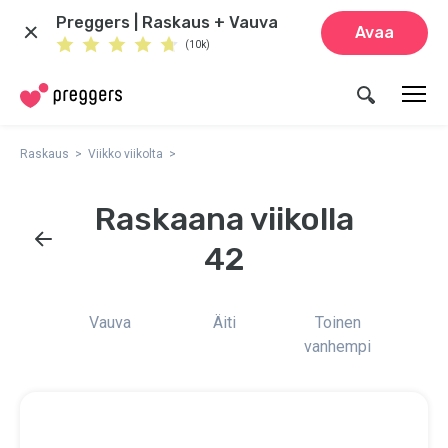
Preggers | Raskaus + Vauva
Avaa
(10k)
Raskaus
Viikko viikolta
Raskaana viikolla
42
Vauva
Äiti
Toinen
vanhempi