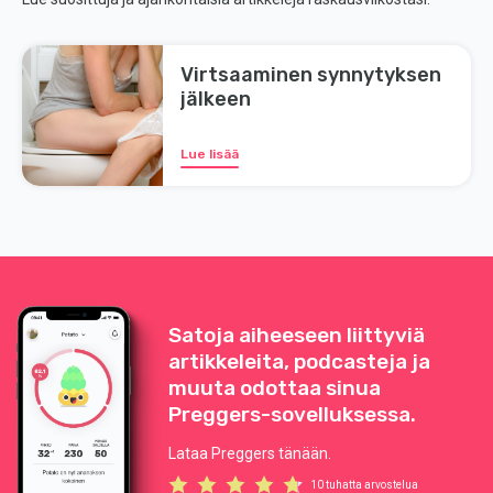
Virtsaaminen synnytyksen
jälkeen
Lue lisää
Satoja aiheeseen liittyviä
artikkeleita, podcasteja ja
muuta odottaa sinua
Preggers-sovelluksessa.
Lataa Preggers tänään.
10 tuhatta arvostelua