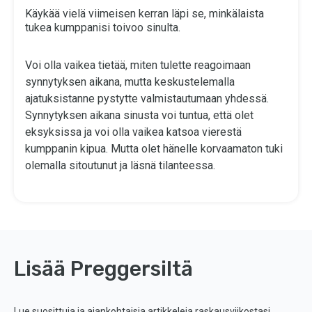
Käykää vielä viimeisen kerran läpi se, minkälaista
tukea kumppanisi toivoo sinulta.
Voi olla vaikea tietää, miten tulette reagoimaan
synnytyksen aikana, mutta keskustelemalla
ajatuksistanne pystytte valmistautumaan yhdessä.
Synnytyksen aikana sinusta voi tuntua, että olet
eksyksissa ja voi olla vaikea katsoa vierestä
kumppanin kipua. Mutta olet hänelle korvaamaton tuki
olemalla sitoutunut ja läsnä tilanteessa.
Lisää Preggersiltä
Lue suosittuja ja ajankohtaisia artikkeleja raskausviikostasi.