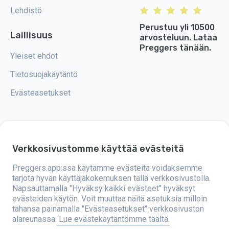
Lehdistö
Perustuu yli 10500
Laillisuus
arvosteluun. Lataa
Preggers tänään.
Yleiset ehdot
Tietosuojakäytäntö
Evästeasetukset
Verkkosivustomme käyttää evästeitä
Preggers on sovellus, jonka on kehittänyt ruotsalainen Stroller AB -yritys
vuonna 2017. Sovelluksen tavoitteena on tehdä vanhemmuudesta
helpompaa tuleville ja tuoreille vanhemmille ympäri maailmaa.
Preggers.app:ssa käytämme evästeitä voidaksemme
Monipuolinen tiimi ja asiantuntijayhteistyö ovat mahdollistaneet
tarjota hyvän käyttäjäkokemuksen tällä verkkosivustolla.
käyttäjäystävällisten sovellusten kehittämisen, joita on jo käyttänyt yli
Napsauttamalla "Hyväksy kaikki evästeet" hyväksyt
kaksi miljoonaa ihmistä. Preggers tarjoaa ainutlaatuisen 3D-kokemuksen,
jossa voi saada päivityksiä, vinkkejä ja työkaluja, jotka on räätälöity
evästeiden käytön. Voit muuttaa näitä asetuksia milloin
kunkin raskauden vaiheen mukaan. Sovellus tukee myös tuoreita
tahansa painamalla "Evästeasetukset" verkkosivuston
vanhempia antamalla käytännön neuvoja vastasyntyneiden hoidosta.
alareunassa.
Lue evästekäytäntömme täältä.
Preggers arvostaa monimuotoisuutta ja osallisuutta sekä tukee eri
perhemuotoja. Sovellus on ladattu miljoonia kertoja 203 maassa ja sillä