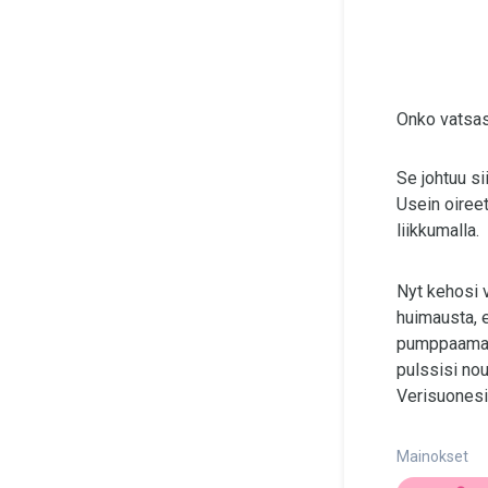
Onko vatsas
Se johtuu si
Usein oireet
liikkumalla.
Nyt kehosi v
huimausta, e
pumppaamaan
pulssisi no
Verisuonesi
Mainokset