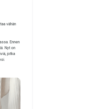
ttaa vähän
sassa. Ennen
ä. Nyt on
viä, jotka
si.