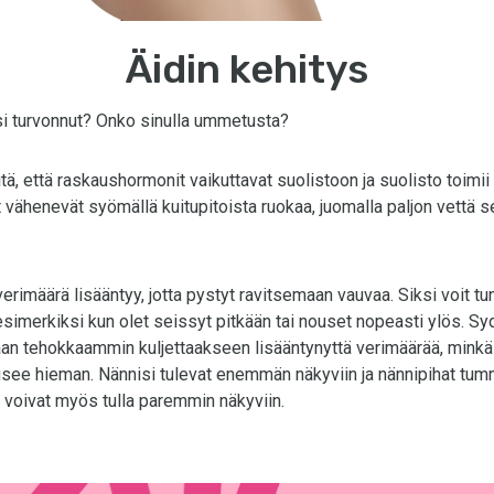
Äidin kehitys
i turvonnut? Onko sinulla ummetusta?
itä, että raskaushormonit vaikuttavat suolistoon ja suolisto toimii
 vähenevät syömällä kuitupitoista ruokaa, juomalla paljon vettä 
erimäärä lisääntyy, jotta pystyt ravitsemaan vauvaa. Siksi voit tu
simerkiksi kun olet seissyt pitkään tai nouset nopeasti ylös. Sy
 tehokkaammin kuljettaakseen lisääntynyttä verimäärää, minkä
usee hieman. Nännisi tulevat enemmän näkyviin ja nännipihat tum
 voivat myös tulla paremmin näkyviin.