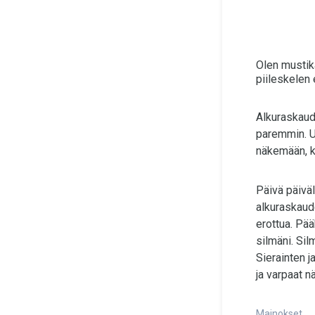
Olen mustika
piileskelen 
Alkuraskaud
paremmin. U
näkemään, ku
Päivä päivä
alkuraskaude
erottua. Pää
silmäni. Sil
Sierainten j
ja varpaat n
Mainokset