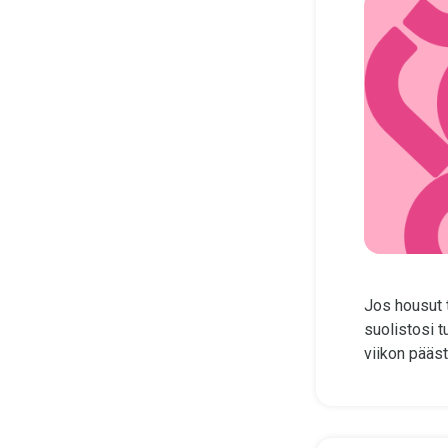
Jos housut t
suolistosi 
viikon pääst