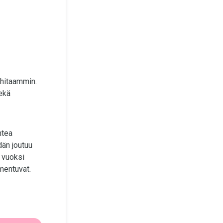
 hitaammin.
sekä
ntea
dän joutuu
 vuoksi
mentuvat.