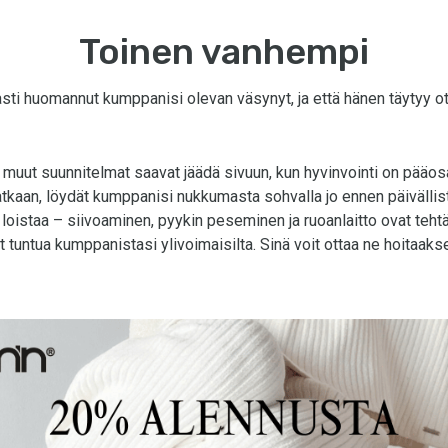
Toinen vanhempi
asti huomannut kumppanisi olevan väsynyt, ja että hänen täytyy o
a muut suunnitelmat saavat jäädä sivuun, kun hyvinvointi on pääo
tkaan, löydät kumppanisi nukkumasta sohvalla jo ennen päivällist
 loistaa – siivoaminen, pyykin peseminen ja ruoanlaitto ovat tehtä
t tuntua kumppanistasi ylivoimaisilta. Sinä voit ottaa ne hoitaakse