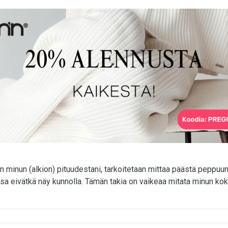
 minun (alkion) pituudestani, tarkoitetaan mittaa päästä peppuun,
a eivätkä näy kunnolla. Tämän takia on vaikeaa mitata minun koko