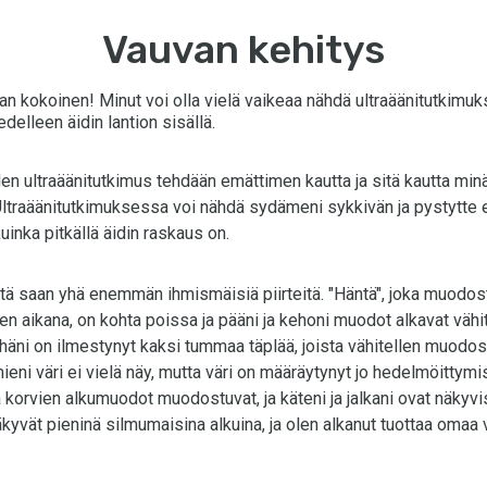
Vauvan kehitys
n kokoinen! Minut voi olla vielä vaikeaa nähdä ultraäänitutkimuks
edelleen äidin lantion sisällä.
en ultraäänitutkimus tehdään emättimen kautta ja sitä kautta min
ltraäänitutkimuksessa voi nähdä sydämeni sykkivän ja pystytte 
inka pitkällä äidin raskaus on.
ltä saan yhä enemmän ihmismäisiä piirteitä. "Häntä", joka muodos
n aikana, on kohta poissa ja pääni ja kehoni muodot alkavat vähi
häni on ilmestynyt kaksi tummaa täplää, joista vähitellen muodos
mieni väri ei vielä näy, mutta väri on määräytynyt jo hedelmöittym
a korvien alkumuodot muodostuvat, ja käteni ja jalkani ovat näkyv
äkyvät pieninä silmumaisina alkuina, ja olen alkanut tuottaa omaa 