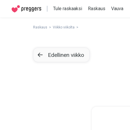
Tule raskaaksi
Raskaus
Vauva
Raskaus
Viikko viikolta
Edellinen viikko