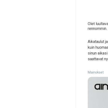
Olet luultav
rennommin.
Aikataulut j
kuin huomaa
sinun aikasi
saattavat ny
Mainokset