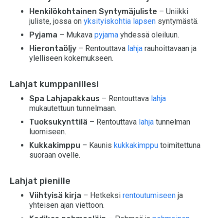
Henkilökohtainen Syntymäjuliste
– Uniikki
juliste, jossa on
yksityiskohtia lapsen
syntymästä.
Pyjama
– Mukava
pyjama
yhdessä oleiluun.
Hierontaöljy
– Rentouttava
lahja
rauhoittavaan ja
ylelliseen kokemukseen.
Lahjat kumppanillesi
Spa Lahjapakkaus
– Rentouttava
lahja
mukautettuun tunnelmaan.
Tuoksukynttilä
– Rentouttava
lahja
tunnelman
luomiseen.
Kukkakimppu
– Kaunis
kukkakimppu
toimitettuna
suoraan ovelle.
Lahjat pienille
Viihtyisä kirja
– Hetkeksi
rentoutumiseen
ja
yhteisen ajan viettoon.