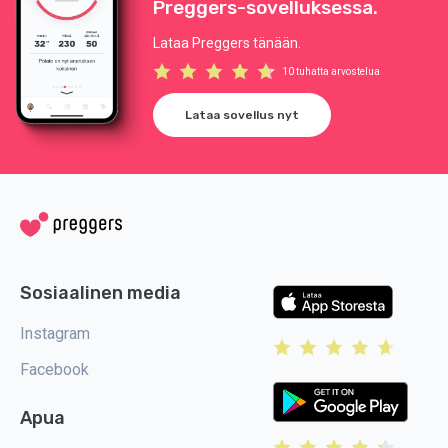
Preggers-sovelluksessa.
Lataa Preggers tänään.
10 tuhatta arvostelua
Lataa sovellus nyt
Sosiaalinen media
Instagram
Facebook
Apua