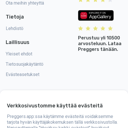
Ota meihin yhteyttä
Tietoja
Lehdistö
Perustuu yli 10500
Laillisuus
arvosteluun. Lataa
Preggers tänään.
Yleiset ehdot
Tietosuojakäytäntö
Evästeasetukset
Verkkosivustomme käyttää evästeitä
Preggers on sovellus, jonka on kehittänyt ruotsalainen Stroller AB -yritys
vuonna 2017. Sovelluksen tavoitteena on tehdä vanhemmuudesta
helpompaa tuleville ja tuoreille vanhemmille ympäri maailmaa.
Preggers.app:ssa käytämme evästeitä voidaksemme
Monipuolinen tiimi ja asiantuntijayhteistyö ovat mahdollistaneet
tarjota hyvän käyttäjäkokemuksen tällä verkkosivustolla.
käyttäjäystävällisten sovellusten kehittämisen, joita on jo käyttänyt yli
Napsauttamalla "Hyväksy kaikki evästeet" hyväksyt
kaksi miljoonaa ihmistä. Preggers tarjoaa ainutlaatuisen 3D-kokemuksen,