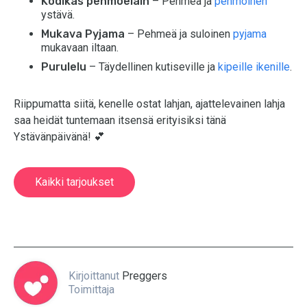
Kodikas pehmoeläin
– Pehmeä ja
pehmoinen
ystävä.
Mukava Pyjama
– Pehmeä ja suloinen
pyjama
mukavaan iltaan.
Purulelu
– Täydellinen kutiseville ja
kipeille ikenille
.
Riippumatta siitä, kenelle ostat lahjan, ajattelevainen lahja
saa heidät tuntemaan itsensä erityisiksi tänä
Ystävänpäivänä! 💕
Kaikki tarjoukset
Kirjoittanut
Preggers
Toimittaja