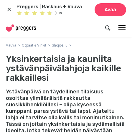
Preggers | Raskaus + Vauva
Avaa
(10k)
Vauva
Oppaat & Vinkit
Shoppailu
Yksinkertaisia ja kauniita
ystävänpäivälahjoja kaikille
rakkaillesi
Ystävänpäivä on täydellinen tilaisuus
osoittaa ylimääräistä rakkautta
suosikkihenkilöillesi – olipa kyseessä
kumppani, paras ystävä tai lapsi. Ajateltu
lahja ei tarvitse olla kallis tai monimutkainen.
Tässä on joitain yksinkertaisia ja sydämellisiä
ideoita, jotka tekevät heidän päivästään