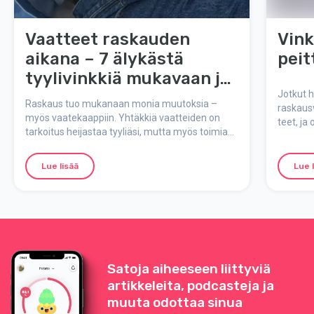
Vaatteet raskauden
Vink
aikana – 7 älykästä
pei
tyylivinkkiä mukavaan ja
tyylikkääseen
Jotkut h
Raskaus tuo mukanaan monia muutoksia –
raskausv
odotuslookiin
myös vaatekaappiin. Yhtäkkiä vaatteiden on
teet, ja
tarkoitus heijastaa tyyliäsi, mutta myös toimia
mukavia 
kasvavan vatsan ja kehon kanssa, joka tarvitsee
vatsalle
enemmän mukavuutta kuin normaalisti. Tässä
ulkomaa
Lue lisää
Lue 
älykkäitä tyylivinkkejä, materiaalisuosituksia ja
asuideoita, jotka toimivat sekä raskauden
aikana että sen jälkeen.
Satoja aiheeseen liittyviä
artikkeleita, podcasteja ja
muuta odottaa sinua