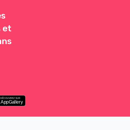
es
 et
ans