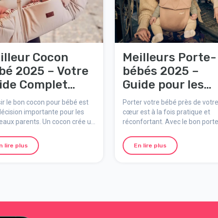
illeur Cocon
Meilleurs Porte-
bé 2025 – Votre
bébés 2025 –
ide Complet
Guide pour les
ec les Meilleurs
Parents
ir le bon cocon pour bébé est
Porter votre bébé près de votr
oix
écision importante pour les
cœur est à la fois pratique et
eaux parents. Un cocon crée un
réconfortant. Avec le bon porte
e sûr et douillet pour que votre
bébé, vous pouvez avoir les ma
puisse se reposer ou dormir, à
libres tout en assurant à votre
n lire plus
En lire plus
aison comme en déplacement.
enfant un sentiment de sécurit
ce guide, nous vous expliquons
de confort. Mais quel porte-bé
i fait un bon cocon, quelles
choisir ? Ce guide vous aide à f
téristiques rechercher et
le bon choix et présente quelq
nt choisir celui qui convient
uns des modèles les plus popul
eux à votre famille.
disponibles.