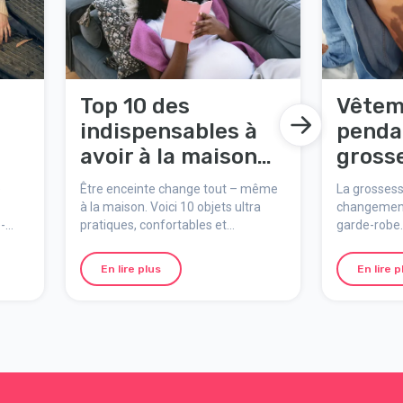
Top 10 des
Vêtem
indispensables à
penda
avoir à la maison
gross
quand on est
astuc
e
Être enceinte change tout – même
La grosses
enceinte
pour ê
à la maison. Voici 10 objets ultra
changement
-
pratiques, confortables et
garde-robe.
confor
ins
rassurants pour vivre ta grossesse
doivent non
plus sereinement chez toi. Parfait si
votre style,
En lire plus
En lire p
é et
tu veux te sentir prête dès le début !
votre ventre
bé
corps qui a
aire
confort que
ues-
astuces, des
aires
matières et
fonctionnen
grossesse.