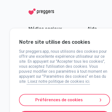
Médias sociaux
Aide
Instagram
Contactez-no
Notre site utilise des cookies
Facebook
À propos
Sur preggers.app, nous utilisons des cookies pour
offrir une excellente expérience utilisateur sur ce
Presse
site. En appuyant sur "Accepter tous les cookies",
vous acceptez l'utilisation des cookies. Vous
pouvez modifier ces paramètres à tout moment en
appuyant sur "Paramètres des cookies" en bas du
site.
Lisez notre politique de cookies ici.
Preggers, lancé par le studio d'applications suédois Stroller
partenariats avec des experts, ils ont développé des applica
conseils et des outils personnalisés à chaque étape de la 
Préférences de cookies
l'inclusivité, Preggers soutient différentes configuration
de confiance. Stroller AB est engagé dans l'innovation et l
Preggers est une marque déposée de Stroller AB, Kivra : 55