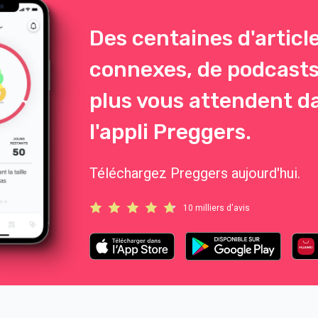
Des centaines d'articl
connexes, de podcasts
plus vous attendent d
l'appli Preggers.
Téléchargez Preggers aujourd'hui.
10 milliers d'avis