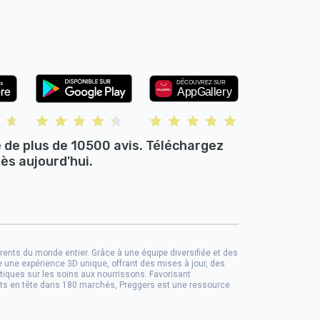
e de plus de 10500 avis. Téléchargez
ès aujourd'hui.
parents du monde entier. Grâce à une équipe diversifiée et des
se une expérience 3D unique, offrant des mises à jour, des
iques sur les soins aux nourrissons. Favorisant
ents en tête dans 180 marchés, Preggers est une ressource