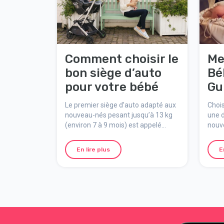
Comment choisir le
Me
bon siège d’auto
Bé
pour votre bébé
Gu
av
Le premier siège d’auto adapté aux
Chois
Ch
nouveau-nés pesant jusqu’à 13 kg
une d
(environ 7 à 9 mois) est appelé
nouv
siège d’auto pour bébé. Si vous
espac
roulez en voiture avec votre bébé, le
bébé 
En lire plus
E
siège d’auto pour bébé est
la m
indispensable ! Et comme en ce qui
Dans 
concerne les poussettes, la gamme
ce qu
de sièges d’auto pour bébé est
carac
vaste. Nous vous donnons ici
comme
quelques conseils pour votre achat.
le mi