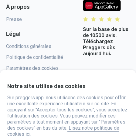
À propos
Presse
Sur la base de plus
Légal
de 10500 avis.
Téléchargez
Conditions générales
Preggers dès
aujourd'hui.
Politique de confidentialité
Paramètres des cookies
Notre site utilise des cookies
Sur preggers.app, nous utilisons des cookies pour offrir
Preggers, lancé par le studio d'applications suédois Stroller AB en 2017, a
une excellente expérience utilisateur sur ce site. En
pour mission de simplifier la parentalité pour les futurs et jeunes parents
appuyant sur "Accepter tous les cookies", vous acceptez
du monde entier. Grâce à une équipe diversifiée et des partenariats avec
l'utilisation des cookies. Vous pouvez modifier ces
des experts, ils ont développé des applications intuitives utilisées par
plus de deux millions de personnes. Preggers propose une expérience 3D
paramètres à tout moment en appuyant sur "Paramètres
unique, offrant des mises à jour, des conseils et des outils personnalisés
des cookies" en bas du site.
Lisez notre politique de
à chaque étape de la grossesse. Il accompagne également les nouveaux
cookies ici.
parents avec des conseils pratiques sur les soins aux nourrissons.