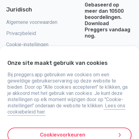
Gebaseerd op
Juridisch
meer dan 10500
beoordelingen.
Algemene voorwaarden
Download
Preggers vandaag
Privacybeleid
nog.
Cookie-instellingen
Onze site maakt gebruik van cookies
Bij preggers.app gebruiken we cookies om een
Preggers, opgericht door het Zweedse app-studio Stroller AB in 2017,
geweldige gebruikerservaring op deze website te
heeft als doel het ouderschap te vereenvoudigen voor aanstaande en
bieden. Door op "Alle cookies accepteren" te klikken, ga
nieuwe ouders wereldwijd. Met een divers team en samenwerkingen met
je akkoord met het gebruik van cookies. Je kunt deze
experts, hebben ze gebruiksvriendelijke apps ontwikkeld die door meer
dan twee miljoen mensen worden gebruikt. Preggers biedt een unieke 3D-
instellingen op elk moment wijzigen door op "Cookie-
ervaring, met op maat gemaakte updates, tips en tools voor elke fase van
instellingen" onderaan de website te klikken.
Lees ons
de zwangerschap. Het biedt ook ondersteuning aan nieuwe ouders met
cookiebeleid hier.
praktische adviezen over de zorg voor pasgeborenen. Preggers omarmt
inclusiviteit en ondersteunt verschillende gezinsstructuren. Met
miljoenen downloads in 203 landen en topnoteringen in 180 markten is
Preggers een vertrouwde bron. Stroller AB zet zich in voor innovatie en
het uitbreiden van haar aanbod om te voldoen aan de veranderende
Cookievoorkeuren
behoeften van ouders.