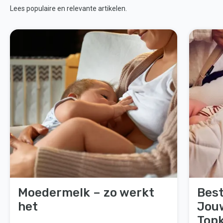
Lees populaire en relevante artikelen.
Moedermelk – zo werkt
Best
het
Jou
Top