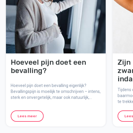
Hoeveel pijn doet een
Zijn
bevalling?
zwa
inda
Hoeveel pijn doet een bevalling eigenlijk?
bev
Tijdens
Bevallingspijn is moeilijk te omschrijven – intens,
baarmoe
sterk en onvergetelijk, maar ook natuurlijk,
te trek
zinvol en tijdelijk. Hier leggen we uit hoe de pijn
genoemd
voelt, waarom deze optreedt en hoe je je
zwanger
mentaal kunt voorbereiden op de bevalling.
Lees meer
Lees
bevalli