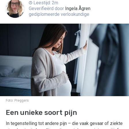
Leestijd: 2m
Geverifieërd door
Ingela Ågren
gediplomeerde verloskundige
Foto:
Preggers
Een unieke soort pijn
In tegenstelling tot andere pijn – die vaak gevaar of ziekte