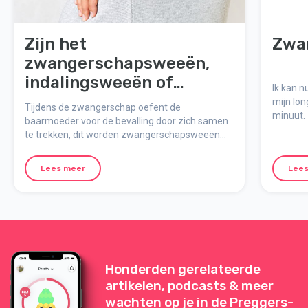
Zijn het
Zwa
zwangerschapsweeën,
indalingsweeën of
Ik kan 
bevallingsweeën?
mijn lo
Tijdens de zwangerschap oefent de
minuut.
baarmoeder voor de bevalling door zich samen
te trekken, dit worden zwangerschapsweeën
genoemd. Maar wat is het verschil tussen
zwangerschapsweeën, indalingsweeën en
Lees meer
Lees
bevallingsweeën?
Honderden gerelateerde
artikelen, podcasts & meer
wachten op je in de Preggers-