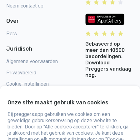
Neem contact op
Over
Pers
Gebaseerd op
Juridisch
meer dan 10500
beoordelingen.
Algemene voorwaarden
Download
Preggers vandaag
Privacybeleid
nog.
Cookie-instellingen
Onze site maakt gebruik van cookies
Bij preggers.app gebruiken we cookies om een
Preggers, opgericht door het Zweedse app-studio Stroller AB in 2017,
geweldige gebruikerservaring op deze website te
heeft als doel het ouderschap te vereenvoudigen voor aanstaande en
bieden. Door op "Alle cookies accepteren" te klikken, ga
nieuwe ouders wereldwijd. Met een divers team en samenwerkingen met
je akkoord met het gebruik van cookies. Je kunt deze
experts, hebben ze gebruiksvriendelijke apps ontwikkeld die door meer
dan twee miljoen mensen worden gebruikt. Preggers biedt een unieke 3D-
instellingen op elk moment wijzigen door op "Cookie-