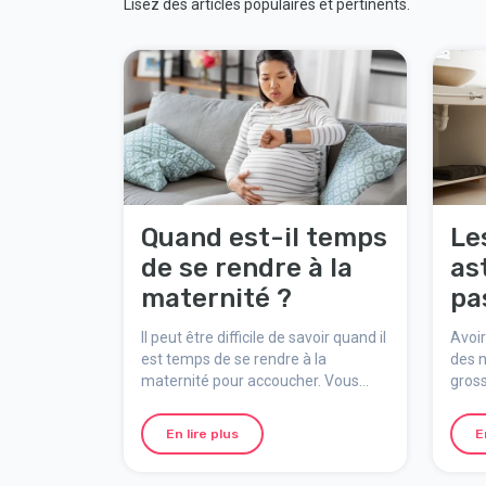
Lisez des articles populaires et pertinents.
Quand est-il temps
Le
de se rendre à la
as
maternité ?
pa
co
Il peut être difficile de savoir quand il
Avoir
pe
est temps de se rendre à la
des n
maternité pour accoucher. Vous
gross
pouvez toujours appeler la
pour 
maternité pour obtenir des conseils
des c
En lire plus
E
et un soutien une fois que le travail
a commencé.