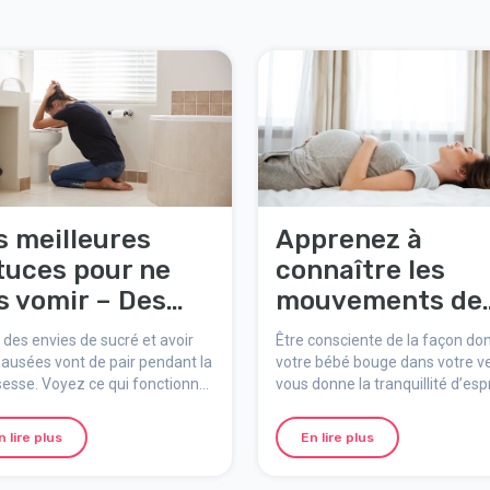
s meilleures
Apprenez à
tuces pour ne
connaître les
s vomir – Des
mouvements de
llations bien
votre bébé
 des envies de sucré et avoir
Être consciente de la façon do
nsées
ausées vont de pair pendant la
votre bébé bouge dans votre v
esse. Voyez ce qui fonctionne
vous donne la tranquillité d’espr
vous - soyez créative à propos
que tout va bien. Votre bébé de
ollations.
bouger tout le temps jusqu’à
n lire plus
En lire plus
l’accouchement.