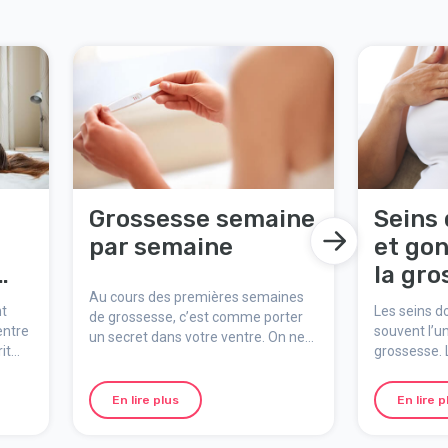
Grossesse semaine
Seins
par semaine
et go
la gro
Au cours des premières semaines
nt
Les seins d
de grossesse, c’est comme porter
entre
souvent l’u
un secret dans votre ventre. On ne
it
grossesse. 
le voit pas de l’extérieur, mais votre
vrait
tout au long
corps est en pleine activité. Quels
probable qu
sont les signes précoces de la
En lire plus
En lire p
une taille d
grossesse ? Comment faire un test
prévoyez d’a
de grossesse ? Et que se passe-t-il