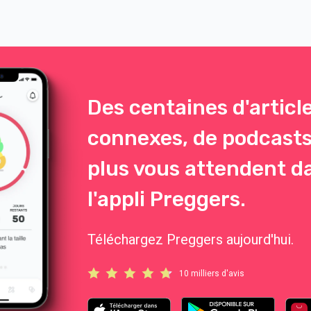
Des centaines d'articl
connexes, de podcasts
plus vous attendent d
l'appli Preggers.
Téléchargez Preggers aujourd'hui.
10 milliers d'avis