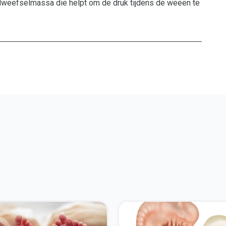
ndweefselmassa die helpt om de druk tijdens de weeën te