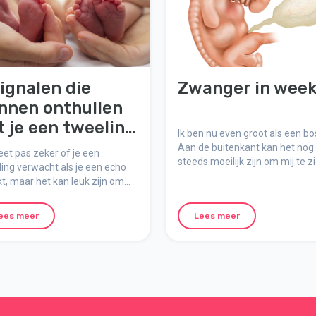
signalen die
Zwanger in week
nnen onthullen
t je een tweeling
Ik ben nu even groot als een bo
rwacht
Aan de buitenkant kan het nog
et pas zeker of je een
steeds moeilijk zijn om mij te z
ing verwacht als je een echo
zelfs met een echo, omdat ik di
, maar het kan leuk zijn om
het bekken van mijn moeder zit
die tijd naar aanwijzingen te
en. We hebben een aantal
ees meer
Lees meer
n op een rijtje gezet die je
n vertellen dat je twee baby's
 buik hebt. Hoeveel kun jij er
nken?