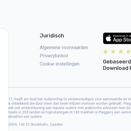
Juridisch
 op
Algemene voorwaarden
Privacybeleid
Gebaseerd
Cookie-instellingen
Download 
B in 2017, heeft als doel het ouderschap te vereenvoudigen voor aanstaande en 
e apps ontwikkeld die door meer dan twee miljoen mensen worden gebruikt. Preg
 Het biedt ook ondersteuning aan nieuwe ouders met praktische adviezen over de
ownloads in 203 landen en topnoteringen in 180 markten is Preggers een vertrouw
nde behoeften van ouders.
 559106-0909, 106 31 Stockholm, Zweden.