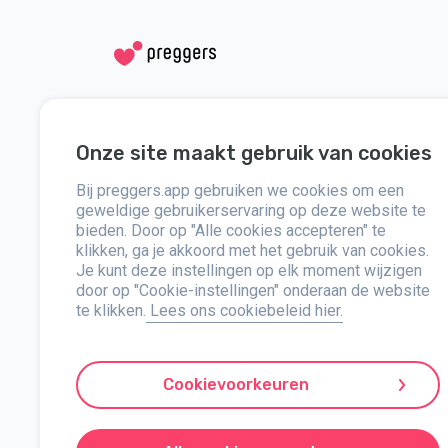
Social media
Hulp
Onze site maakt gebruik van cookies
Instagram
Neem contact
Bij preggers.app gebruiken we cookies om een
Facebook
Over
geweldige gebruikerservaring op deze website te
bieden. Door op "Alle cookies accepteren" te
klikken, ga je akkoord met het gebruik van cookies.
Pers
Je kunt deze instellingen op elk moment wijzigen
door op "Cookie-instellingen" onderaan de website
te klikken.
Lees ons cookiebeleid hier.
Preggers, opgericht door het Zweedse app-studio Stroller A
samenwerkingen met experts, hebben ze gebruiksvriendelijk
updates, tips en tools voor elke fase van de zwangerschap.
Cookievoorkeuren
ondersteunt verschillende gezinsstructuren. Met miljoenen d
uitbreiden van haar aanbod om te voldoen aan de verandere
Preggers is een geregistreerd merk van Stroller AB, Kivra: