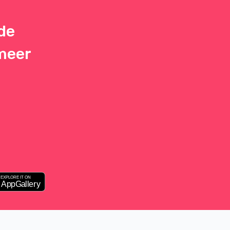
de
 meer