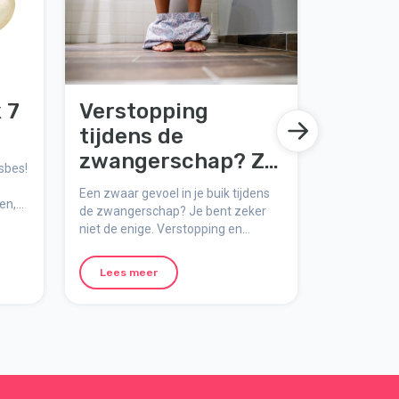
 7
Verstopping
tijdens de
zwangerschap? Zo
sbes!
krijg je je darmen
Een zwaar gevoel in je buik tijdens
ien,
weer op gang
de zwangerschap? Je bent zeker
ep in
niet de enige. Verstopping en
.
spijsverteringsproblemen zijn
veelvoorkomende
Lees meer
zwangerschapskwaaltjes, maar er
zijn tips die kunnen helpen.