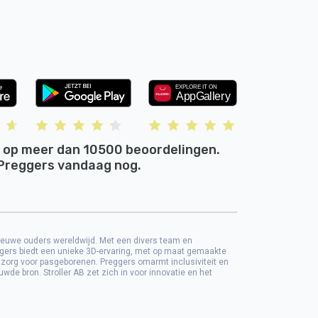
 op meer dan 10500 beoordelingen.
Preggers vandaag nog.
nieuwe ouders wereldwijd. Met een divers team en
gers biedt een unieke 3D-ervaring, met op maat gemaakte
 zorg voor pasgeborenen. Preggers omarmt inclusiviteit en
de bron. Stroller AB zet zich in voor innovatie en het