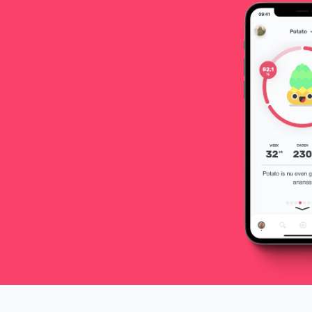
je heel serieus moet nemen. Jij en je
partner moeten de kans krijgen om
te rouwen.