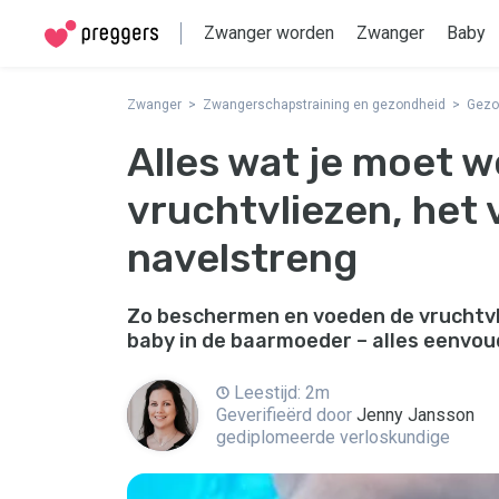
Zwanger worden
Zwanger
Baby
Zwanger
Zwangerschapstraining en gezondheid
Gezo
Alles wat je moet w
vruchtvliezen, het
navelstreng
Zo beschermen en voeden de vruchtvl
baby in de baarmoeder – alles eenvou
Leestijd: 2m
Geverifieërd door
Jenny Jansson
gediplomeerde verloskundige