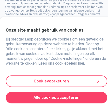
dan twee miljoen mensen worden gebruikt. Preggers biedt een unieke 3D-
ervaring, met op maat gemaakte updates, tips en tools voor elke fase van
de zwangerschap. Het biedt ook ondersteuning aan nieuwe ouders met
praktische adviezen over de zorg voor pasgeborenen. Preggers omarmt
inclusiviteit en ondersteunt verschillende gezinsstructuren. Met
miljoenen downloads in 203 landen en topnoteringen in 180 markten is
Preggers een vertrouwde bron. Stroller AB zet zich in voor innovatie en
het uitbreiden van haar aanbod om te voldoen aan de veranderende
Onze site maakt gebruik van cookies
behoeften van ouders.
Bij preggers.app gebruiken we cookies om een geweldige
Preggers is een geregistreerd merk van Stroller AB, Kivra: 559106-0909,
106 31 Stockholm, Zweden.
gebruikerservaring op deze website te bieden. Door op
"Alle cookies accepteren" te klikken, ga je akkoord met het
© 2017-2025 Stroller AB.
gebruik van cookies. Je kunt deze instellingen op elk
moment wijzigen door op "Cookie-instellingen" onderaan de
website te klikken.
Lees ons cookiebeleid hier.
Cookievoorkeuren
Alle cookies accepteren