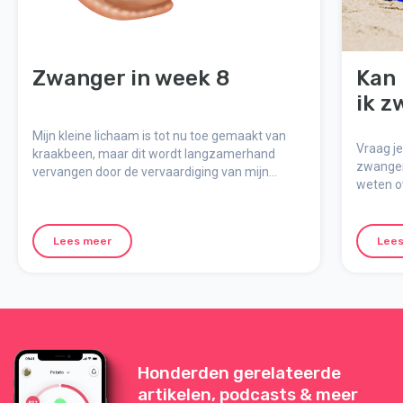
Zwanger in week 8
Kan 
ik z
Mijn kleine lichaam is tot nu toe gemaakt van
Vraag je
kraakbeen, maar dit wordt langzamerhand
zwangers
vervangen door de vervaardiging van mijn
weten o
skelet.
zee – e
Lees meer
Lees
Honderden gerelateerde
artikelen, podcasts & meer